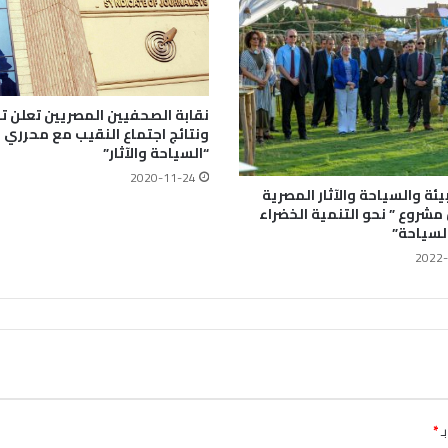
نقابة الصحفيين المصريين تعلن ت
ونتائج اجتماع النقيب مع محرري
“السياحة والآثار”
2020-11-24
بيئة والسياحة والآثار المصرية
مشروع ” نحو التنمية الخضراء
لسياحة”
2022-
ـ
*