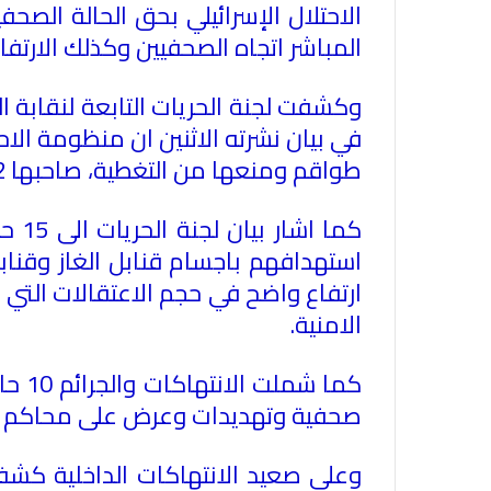
الاحتلال الإسرائيلي بحق الحالة الصح
المباشر اتجاه الصحفيين وكذلك الارتفا
وكشفت لجنة الحريات التابعة لنقابة ا
طواقم ومنعها من التغطية، صاحبها 22 حالة اعتداء جسدي بالضرب والركل
الامنية
.
كما 
صحفية وتهديدات وعرض على محاكم جائر