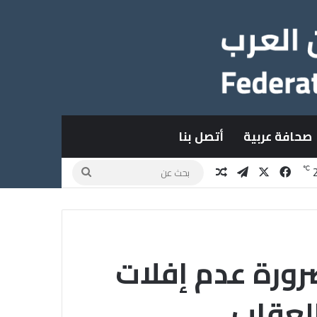
صحافة عربية
أتصل بنا
X
فيسبوك
تيلقرام
مقال عشوائي
بحث
℃
عن
رورة عدم إفلات
العقاب