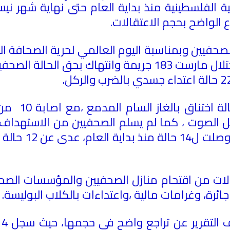
فية الفلسطينية منذ بداية العام حتى نهاية شهر ني
ع الواضح بحجم الاعتقالات
.
لصحفيين وبمناسبة اليوم العالمي لحرية الصحافة ا
.
كما اشار بيا
ارتفاع واضح في 
شملت الانتهاكات والجرائم 10 حالات من اقتحام منازل الصحفيين 
ة، وغرامات مالية ،واعتداءات بالكلاب البوليسة
.
وع