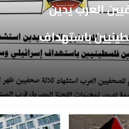
فيين العرب يطالب
بالافراج عن
فيين العرب يدين
ين المعتقلين
طينيين باستهداف
ع غزة