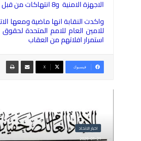
الاجهزة الامنية و8 انتهاكات من قبل الامن التابع لحركة حماس في قطاع غزة
واكدت النقابة انها ماضية ومعها الات
للامين العام للامم المتحدة لحقوق ا
استمرار افلاتهم من العقاب
مشاركة عبر البريد
طباع
فيسبوك
X
أقرأ التالي
اخبار الاتحاد
اخبار الاتحاد
2025-11-05