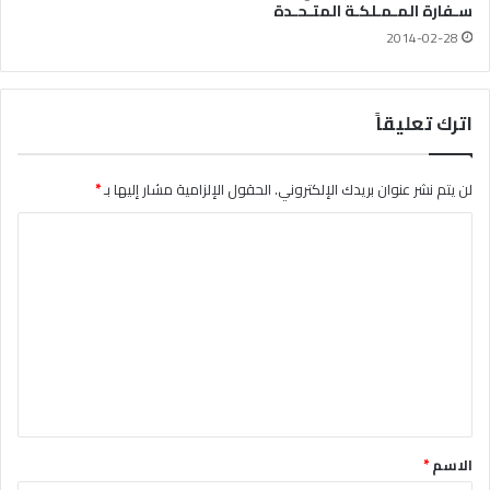
سـفارة المـمـلكـة المتـحـدة
2014-02-28
اترك تعليقاً
لن يتم نشر عنوان بريدك الإلكتروني.
الحقول الإلزامية مشار إليها بـ
*
ا
ل
ت
ع
ل
ي
ق
*
الاسم
*