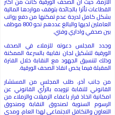
الأزمة، حيث أن الصحف الورقية كانت من أكثر
القطاعات تأثرا بالجائحة بتوقف مواردها المالية
بشكل كامل لدرجة عدم تمكنها من دفع رواتب
العاملين لديها والبالغ عددهم نحو 800 موظف
بين صحفي واداري وفني
.
وجدد المجلس دعوته للزملاء في الصحف
الورقية لتشكيل لجان نقابية بالسرعة الممكنة
وذلك لتنسيق الجهود مع النقابة خلال الفترة
المقبلة فيما يخص انقاذ الصحف الورقية
.
من جانب آخر، طلب المجلس من المستشار
القانوني للنقابة تزويده بالرأي القانوني عن
امكانية اتخاذ قرار باعفاء الزميلات والزملاء من
الرسوم السنوية لصندوق النقابة وصندوق
التعاون والتكافل الاجتماعي لهذا العام، ومدى