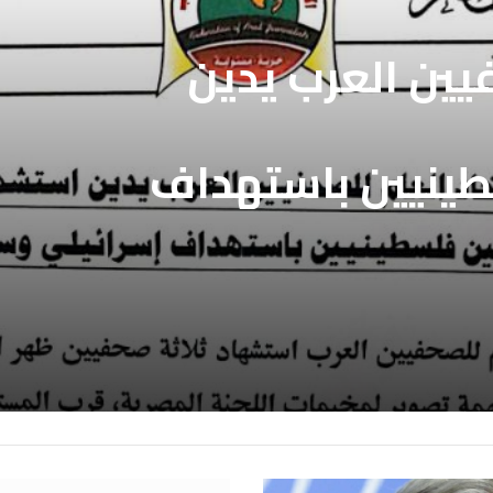
فيين العرب يدين
طينيين باستهداف
ع غزة