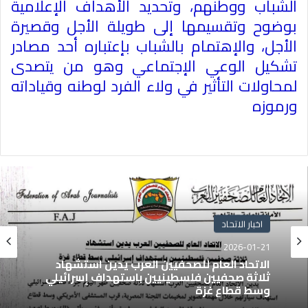
الشباب ووطنهم، وتحديد الأهداف الإعلامية
بوضوح وتقسيمها إلى طويلة الأجل وقصيرة
الأجل، والإهتمام بالشباب بإعتباره أحد مصادر
تشكيل الوعي الإجتماعي وهو من يتصدى
لمحاولات التأثير في ولاء الفرد لوطنه وقياداته
ورموزه
اخبار الاتحاد
2026-01-21
الاتحاد العام للصحفيين العرب يدين استشهاد
ثلاثة صحفيين فلسطينيين باستهداف إسرائيلي
وسط قطاع غزة