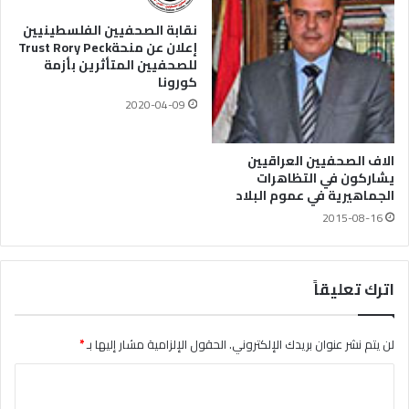
نقابة الصحفيين الفلسطينيين
إعلان عن منحةTrust Rory Peck
للصحفيين المتأثرين بأزمة
كورونا
2020-04-09
الاف الصحفيين العراقيين
يشاركون في التظاهرات
الجماهيرية في عموم البلاد
2015-08-16
اترك تعليقاً
لن يتم نشر عنوان بريدك الإلكتروني.
الحقول الإلزامية مشار إليها بـ
*
ا
ل