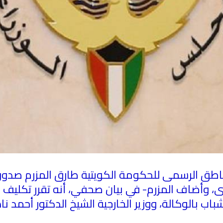
اطق الرسمى للحكومة الكويتية طارق المزرم صدور م
ى، وأضاف المزرم- في بيان صحفي، أنه تقرر تكليف كل
اب بالوكالة، ووزير الخارجية الشيخ الدكتور أحمد ناص