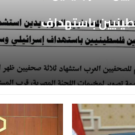
طينيين باستهداف
ع غزة