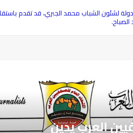
ير الدولة لشئون الشباب محمد الجبري، قد تقدم باس
 الصباح
.
ة
فيين العرب يدين