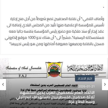
.
وأضاف اللامي:" أن نقابة الصحفيين تضع شروطاً من أجل منح إجازة
تأسيس للمؤسسة الإعلامية منها تأييد من المجلس البلدي إضافة الى
عقد إيجار أو سند ملكية مع حضور رئيس المؤسسة بنفسه جالبا معه
مستمسكاته الرسمية"، مشيراً الى:" أن هناك نحو 1000 موقع إلكتروني
مسجل بالنقابة وجميعها معروفة أماكنها ومن هو رئيس تحريرها
"
اخبار الاتحاد
2026-01-21
الاتحاد العام للصحفيين العرب يدين استشهاد
ثلاثة صحفيين فلسطينيين باستهداف إسرائيلي
وسط قطاع غزة