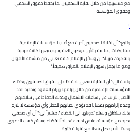
مع منتسبيها من خلال نقابة الصحفيين بما يحفظ حقوق الصحفي
وحقوق المؤسسة
".
وتابع:" أن نقابة الصحفيين أجرت مع أغلب المؤسسات الإعلامية
مفاوضات جماعية بشأن موضوع العقود وجميعها كانت مرحبة
بالفكرة"، مبيناً:" ان وسائل الإعلام كافة تعاني من مشكلة الأموال
وهو ما يجعل سوق الإعلام بالعراق ضعيفاً
".
ولفت الى:" أن النقابة تسعى للحفاظ على حقوق الصحفيين وكذلك
المؤسسات الإعلامية من خلال إلزامها بإبرام العقود وتحديد الحد
الأدنى للراتب على ساعات الاشتغال وكذلك الحفاظ على سلامتهم
وعدم إلزامهم بقضايا قد تؤدي بحياتهم للخطر وأي مؤسسة لا تلتزم
بذلك ستغلق وسيتم تحويلها الى القضاء"، مشيراً الى:" أن أي صحفي
يطرد من مؤسسته وليس لديه عقد يلجأ للقضاء وسيتم كسب الدعوى
وهذا الأمر حصل فعلا مع قنوات كثيرة