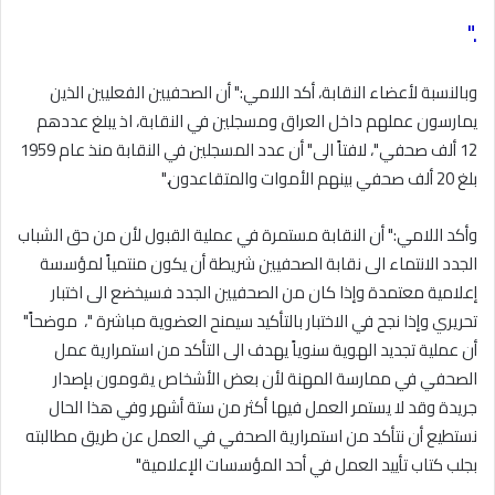
".
وبالنسبة لأعضاء النقابة، أكد اللامي:" أن الصحفيين الفعليين الذين
يمارسون عملهم داخل العراق ومسجلين في النقابة، اذ يبلغ عددهم
12 ألف صحفي"، لافتاً الى" أن عدد المسجلين في النقابة منذ عام 1959
بلغ 20 ألف صحفي بينهم الأموات والمتقاعدون
".
وأكد اللامي:" أن النقابة مستمرة في عملية القبول لأن من حق الشباب
الجدد الانتماء الى نقابة الصحفيين شريطة أن يكون منتمياً لمؤسسة
إعلامية معتمدة وإذا كان من الصحفيين الجدد فسيخضع الى اختبار
تحريري وإذا نجح في الاختبار بالتأكيد سيمنح العضوية مباشرة "، موضحاً"
أن عملية تجديد الهوية سنوياً يهدف الى التأكد من استمرارية عمل
الصحفي في ممارسة المهنة لأن بعض الأشخاص يقومون بإصدار
جريدة وقد لا يستمر العمل فيها أكثر من ستة أشهر وفي هذا الحال
نستطيع أن نتأكد من استمرارية الصحفي في العمل عن طريق مطالبته
بجلب كتاب تأييد العمل في أحد المؤسسات الإعلامية
"