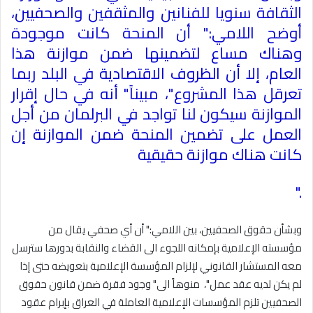
الثقافة سنويا للفنانين والمثقفين والصحفيين،
أوضح اللامي:" أن المنحة كانت موجودة
وهناك مساع لتضمينها ضمن موازنة هذا
العام، إلا أن الظروف الاقتصادية في البلد ربما
تعرقل هذا المشروع"، مبيناً" أنه في حال إقرار
الموازنة سيكون لنا تواجد في البرلمان من أجل
العمل على تضمين المنحة ضمن الموازنة إن
كانت هناك موازنة حقيقية
".
وبشأن حقوق الصحفيين، بين اللامي:" أن أي صحفي يقال من
مؤسسته الإعلامية بإمكانه اللجوء الى القضاء والنقابة بدورها سترسل
معه المستشار القانوني لإلزام المؤسسة الإعلامية بتعويضه حتى إذا
لم يكن لديه عقد عمل"، منوهاً الى" وجود فقرة ضمن قانون حقوق
الصحفيين تلزم المؤسسات الإعلامية العاملة في العراق بإبرام عقود