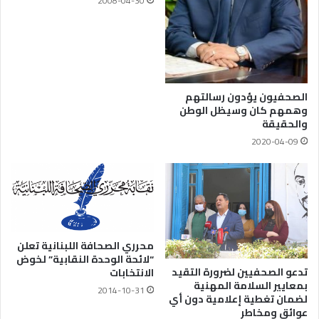
2008-04-30
الصحفيون يؤدون رسالتهم
وهمهم كان وسيظل الوطن
والحقيقة
2020-04-09
محرري الصحافة اللبنانية تعلن
“لائحة الوحدة النقابية” لخوض
تدعو الصحفيين لضرورة التقيد
الانتخابات
بمعايير السلامة المهنية
2014-10-31
لضمان تغطية إعلامية دون أي
عوائق ومخاطر