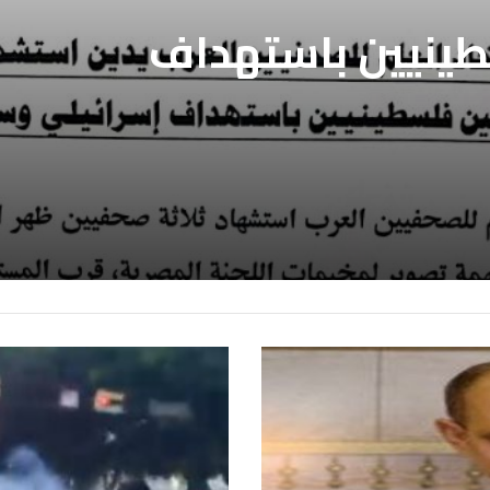
طينيين باستهداف
ع غزة