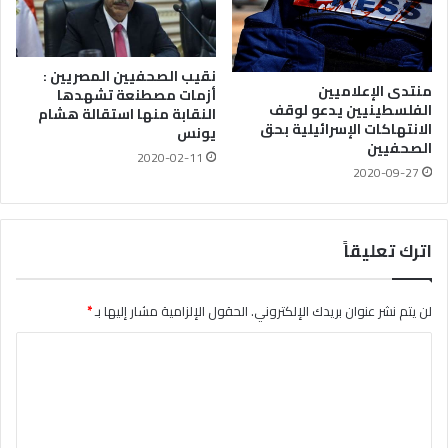
نقيب الصحفيين المصريين :
منتدى الإعلاميين
أزمات مصطنعة تشهدها
الفلسطينيين يدعو لوقف
النقابة منها استقالة هشام
الانتهاكات الإسرائيلية بحق
يونس
الصحفيين
2020-02-11
2020-09-27
اترك تعليقاً
لن يتم نشر عنوان بريدك الإلكتروني.
الحقول الإلزامية مشار إليها بـ
*
ا
ل
ت
ع