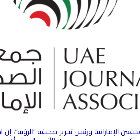
ن الإماراتية ورئيس تحرير صحيفة “الرؤية”، إن اجت