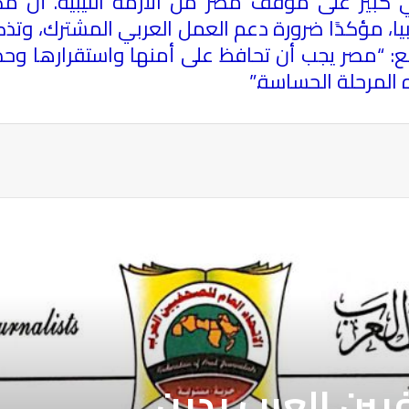
بي كبير على موقف مصر من الأزمة الليبية. أن م
يا، مؤكدًا ضرورة دعم العمل العربي المشترك، وتذك
بع: “مصر يجب أن تحافظ على أمنها واستقرارها و
ه المرحلة الحساسة
”.
ة