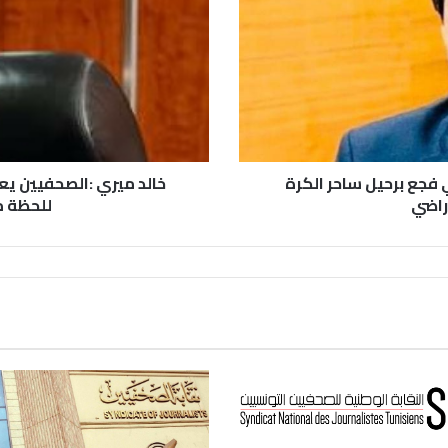
 فجع برحيل ساحر الكرة
خالد ميري :الصحفيين ي
راضي
للحظة م