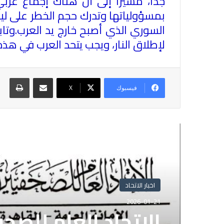
جدًا، مشيرًا إلى أن هناك إجماع عر
بمسؤولياتها وتدرك حجم الخطر على ليب
السوري الذي أصبح خارج يد العرب.وتا
لإطلاق النار، ويجب يتحد العرب في هذ
مشاركة عبر البريد
طباع
فيسبوك
X
أقرأ التالي
اخبار الاتحاد
اخبار الاتحاد
2025-11-05
2026-01-21