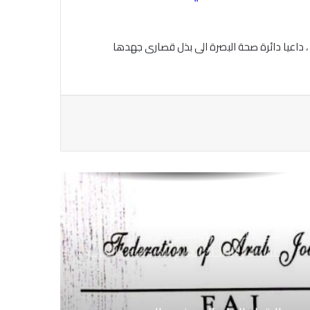
بكل قوة اغتيال الزميل ابراهيم عجاج
المصور فى الوكالة العربية السورية
، داعيا دائرة صحة البصرة الى بذل قصارى جهدها
للانباء سانا
الاتحاد العام للصحفيين العرب يتابع بكل
اهتمام الأوضاع الحالية فى ســوريــا
الاتحاد العام للصحفيين العرب يتضامن
مع نقابة الصحفيين اليمنيين فى عدن
ضد الإجراءات التعسفية من السلطات
اليمنية
نعي الاستاذ الهاشمي نويرة
مستشار الاتحاد العام للصحفيين العرب