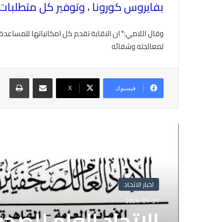
بفايروس كورونا ، وتوفير كل متطلبات
وقال اللامي:" ان النقابة تقدم كل امكانياتها للمساعدة
لمعالجته وشفائه
مشاركة عبر البريد
طباع
فيسبوك
X
أقرأ التالي
اخبار الاتحاد
2026-01-21
الاتحاد العام للصح