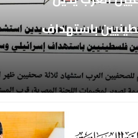
طينيين باستهداف
ع غزة