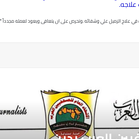
 علاجه
.
 في علاج الزميل علي وشفائه ،وتحرص على ان يتعافى ويعود لعمله مجدداً " 
ة
فيين العرب يدين