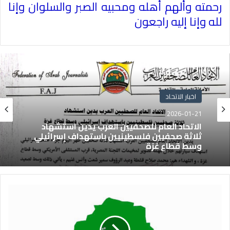
رحمته وألهم أهله ومحبيه الصبر والسلوان وإنا
لله وإنا إليه راجعون
اخبار الاتحاد
2026-01-21
الاتحاد العام للصحفيين العرب يدين استشهاد
ثلاثة صحفيين فلسطينيين باستهداف إسرائيلي
وسط قطاع غزة