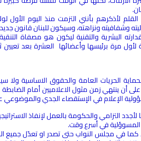
صره الأزمات، لكنها في الوقت نفسه فرصة كبيرة لن
ان
.
القلم لأذكرهم بأنني التزمت منذ اليوم الأول لول
اليته وشفافيته ونزاهته، وسيكون للبنان قانون جديد 
دارته البشرية والتقنية ليكون هو مصفاة التنقي
 لأول مرة برئيسها وأعضائها العشرة بعد تعيين 
اية الحريات العامة والحقوق الاساسية ولا سيما
ى أن ينتهي زمن مثول الاعلاميين أمام الضابطة 
مسؤولية الإعلام في الإستقصاء الجدي والموضوعي ع
 لأجدد التزامي والحكومة بالعمل لإنفاذ الاستراتي
ه المسوؤلية في أسرع وقت
.
ما في مجلس النواب حتى تصدر او تعدّل جميع ال