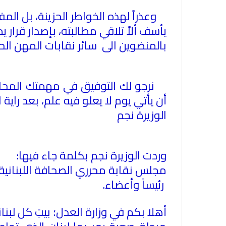
وعذراً لهذه الخواطر الحزينة، بل الم
يأسف ألاّ تلاقي مطالبته، بإصدار قرار
بالمنضوين الى سائر نقابات المهن الح
نرجو لك التوفيق في مهمتك المحاطة 
أن يأتي يوم لا يعلو فيه علم، بعد راية الا
الوزيرة نجم
وردت الوزيرة نجم بكلمة جاء فيها
:
مجلس نقابة محرري الصحافة اللبنانية،
رئيساً وأعضاء
.
‏أهلا بكم في وزارة العدل؛ بيتِ كل لبن