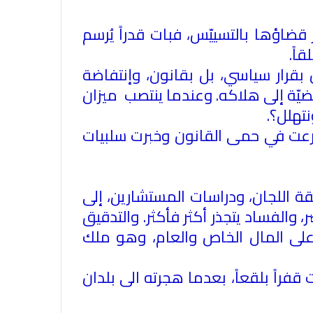
قضاؤها بالتسييّس، فبات قدراً يُرسم
قاً
.
بقرار سياسي، بل بقانون، وإنتفاضة
يّة إلى هلاكه. وعندما ينتصب ميزان
نتهلل؟
.
عرعت في حمى القانون وخبرت سلبيات
ة اللجان، ودراسات المستشارين، إلى
ر، والفساد يتجذر أكثر فأكثر. والتدقيق
 على المال الخاص والعام، وهو ملك
فراً بلقعاً، بعدما هجرته الى بلدان