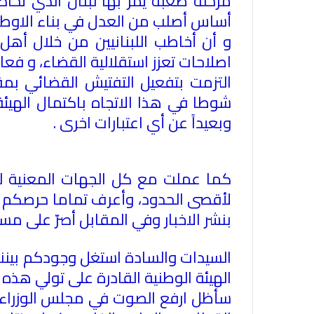
‏مرحلة صعبة يمر بها لبنان الذي تحا
أساس أصلب من العدل في بناء الاوط
‏و أن أخاطب اللبنانيين من خلال أهل 
اصلاحات تعزز استقلالية القضاء، ‏و فع
‏التزمت بتفعيل التفتيش القضائي بمق
شوطا في هذا الاتجاه باكتمال الهيئة
وبعيداً عن أي اعتبارات اخرى
.
كما عملت مع كل الجهات المعنية لحم
لأقصى الحدود، وأعرف تماما حرصكم عل
بنشر الاخبار وفي المقابل أصرّ على 
‏السيدات والسادة استغل وجودكم بيننا
الهيئة الوطنية القادرة على تولي هذ
سأظل ارفع الصوت في مجلس الوزراء ك