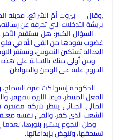
,
وقال بيروت أمّ الشرائع، مدينة المد
بريشة التدخلات التي تحرفه عن رسالته، 
السؤال الكبير: هل يستقيم الأمر
غضوب يقودها من القى الله في قلوبهم
العدالة تستكين النفوس، وتستقر الاوط
ومن أولى منك بالاجابة على هذه 
الخروج عليه على الوطن والمواطن
.
الحكومة إستهلكت فترة السماح. وا
الفعل المنتظر، فيما الليرة تتقهقر، وال
المالي الجنائي ينتظر شركة مقتدرة 
الشعب الذي كفر، والفى نفسه معلقاً 
وطن النجوم يستنير بنورها، بعدما إمت
تستحقها، وتنهض بإبداعاتها
.