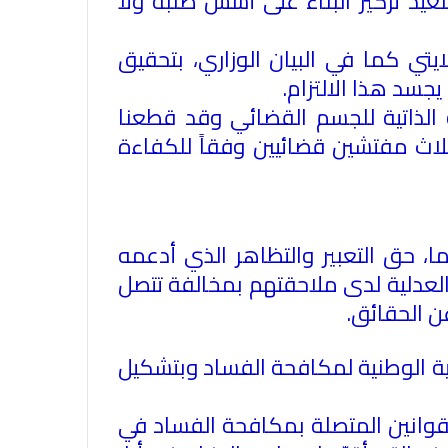
عيد تركيز البناء على أسس صلبة ولا
ايتي كما في البيان الوزاري، بتحقيق
يجسد هذا الالتزام
.
ة الذاتية للجسم القضائي وقد قطعنا
ثلاث مفتشين قضائيين وفقاً للكفاءة
الاتحاد العام للصحفيين العرب يدين
بكل قوة جريمة إغتيال الاحتلال
، حق التعبير والتظاهر الذي أدعمه
الصهيوني للصحفيين الفسطينيين فى
العدلية لدى ملاحقتهم بمخالفة تتصل
غزة
ن الحقائق
.
الاتحاد العام للصحفيين العرب يطالب
بدعم حرية الصحافة فى الدول العربية
جية الوطنية لمكافحة الفساد وبتشكيل
وذلك بمناسبة اليوم العالمي للصحافة
الثالث من مايو وعيد الصحافة العربية
قوانين المتصلة بمكافحة الفساد في
السادس من مايو
الاتحاد العام للصحفيين العرب يدين