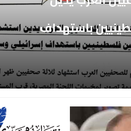
طينيين باستهداف
ع غزة