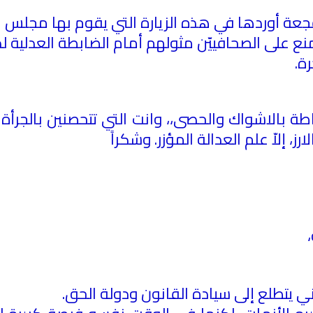
فجعة أوردها في هذه الزيارة التي يقوم بها مجلس نق
 يمنع على الصحافييّن مثولهم أمام الضابطة العدلية
رة
.
بالاشواك والحصى،، وانت التي تتحصنين بالجرأة
رز، إلاّ علم العدالة المؤزر. وشكراً
اني يتطلع إلى سيادة القانون ودولة الحق
.