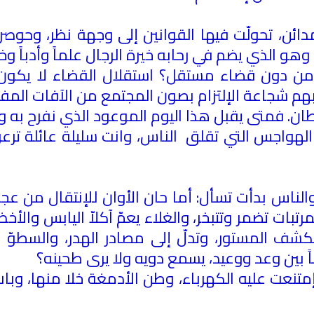
ائن، تحولّت فيها القوانين إلى وجهة نظر، وحوصر 
وهو الذي يضم في رحابه خيرة الرجال علماً وأدباً وخل
 من دون قضاء مستقل؟ استقلال القضاء لا يكون 
 شجاعة الإلتزام بصون المجتمع من الآفات المفض
ان. فمتى يقبل هذا اليوم الموعود الذي نفرح به و
الهواجس التي تقلق الناس، وانت سليلة عائلة تر
لناس بدأت تسأل: أما حان الأوان للإنتقال من عجق
مرتبات تضمر وتتبخر، والغلاء يعمّ آكلاّ اليابس والأخض
تكشف المستور، وتدلّ إلى مصادر الهدر، والسطوّ
بين وعد ووعيد، يسمع دويه ولا يرى طحينه؟
نعت عليه الكهرباء، وطن الأدمغة خلا منها، وبات ق