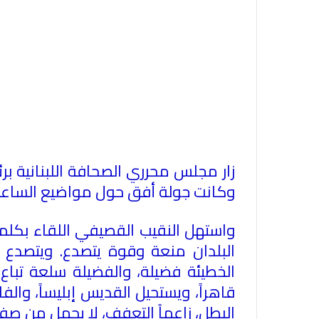
زار مجلس محرري الصحافة اللبنانية ب
وكانت جولة أفق حول مواضيع الساعة
واستهل النقيب القصيفي اللقاء بكلمة
البلدان منعة وقوة يتصدع. ويتصدع م
الخطيئة فضيلة، والفضيلة سلعة تباع
قاهراً، ويستحيل القديس إبليساً، والف
البطل، زاعماً التعفف، لا يحمل من صفة 