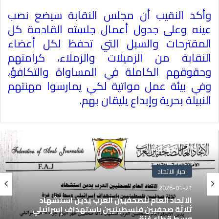
وأكد النقيب أن مجلس النقابة سيضع نصب
عينه وعلى جدول أعمال جلسته القادمة كل
المقترحات والسبل التي تحفظ لكل أعضاء
النقابة من الزميلات والزملاء، كرامتهم
وحقوقهم الكاملة في المساواة والتكافؤ،
وفي بيئة عمل مواتية لكي يمارسوا مهنتهم
النبيلة بحرية وإبداع يليقان بهم.
اخبار الاتحاد
2026-01-21
الاتحاد العام للصحفيين العرب يدين استشهاد
ثلاثة صحفيين فلسطينيين باستهداف إسرائيلي
وسط قطاع غزة