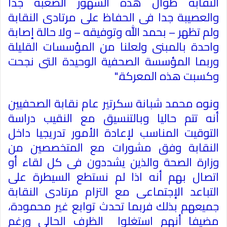
النقابة طوال هذه الشهور الصعبة جدا
والعصيبة جدا فى الحفاظ على مرتادى النقابة
ولم تظهر – بحمد الله وتوفيقه – ولا حالة إصابة
واحدة بالمبنى ولعلنا من المؤسسات القليلة
وربما المؤسسة الصحفية الوحيدة التى نجحت
وكسبت هذه المعركة
".
ونوه محمد شبانة سكرتير عام نقابة الصحفيين
أنه تتم حاليا وبالتنسيق مع النقيب دراسة
التوقيت المناسب لإعادة الأمور تدريجيا داخل
النقابة وفق مشورات مع المتخصصين من
وزارة الصحة والذين يشددون فى كل لقاء أو
اتصال بهم أنه اذا لم نستطع السيطرة على
التباعد الإجتماعى مع التزام مرتادى النقابة
جميعهم بذلك فربما تحدث توابع غير محمودة،
مضيفا أنهم استغلوا الظرف الحالى ورغم