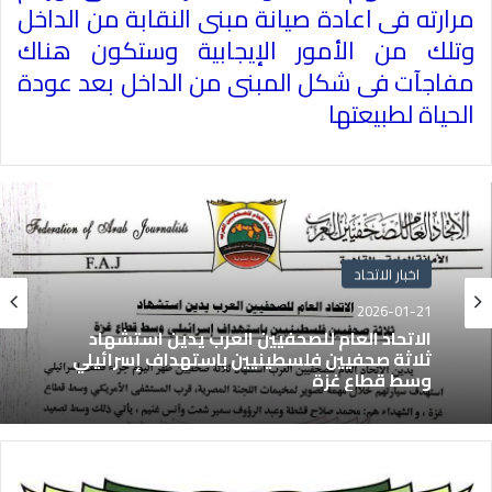
مرارته فى اعادة صيانة مبنى النقابة من الداخل
وتلك من الأمور الإيجابية وستكون هناك
مفاجآت فى شكل المبنى من الداخل بعد عودة
الحياة لطبيعتها
اخبار الاتحاد
2026-01-21
الاتحاد العام للصحفيين العرب يدين استشهاد
ثلاثة صحفيين فلسطينيين باستهداف إسرائيلي
وسط قطاع غزة