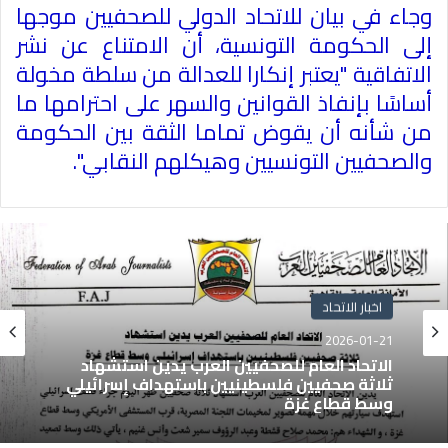
وجاء في بيان للاتحاد الدولي للصحفيين موجها
إلى الحكومة التونسية، أن الامتناع عن نشر
الاتفاقية "يعتبر إنكارا للعدالة من سلطة مخولة
أساسًا بإنفاذ القوانين والسهر على احترامها ما
من شأنه أن يقوض تماما الثقة بين الحكومة
والصحفيين التونسيين وهيكلهم النقابي".
اخبار الاتحاد
2026-01-21
الاتحاد العام للصحفيين العرب يدين استشهاد
ثلاثة صحفيين فلسطينيين باستهداف إسرائيلي
وسط قطاع غزة