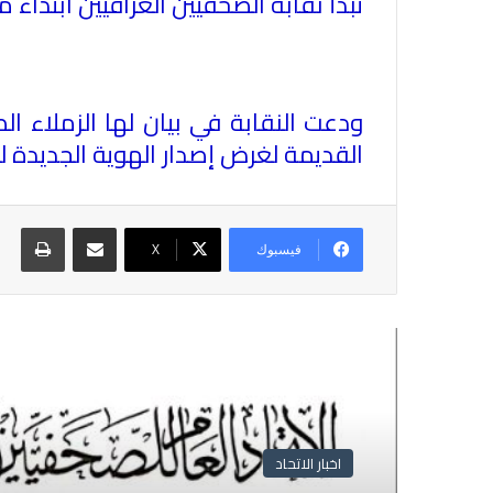
تبدأ نقابة الصحفيين العراقيين ابتداء من يوم الثلاثاء ال
ودعت النقابة في بيان لها الزملاء 
القديمة لغرض إصدار الهوية الجديدة لعام 
مشاركة عبر البريد
طباع
فيسبوك
X
أقرأ التالي
اخبار الاتحاد