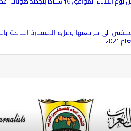
موافق 16 شباط بتجديد هويات أعضائها
الصحفيين الى مراجعتها وملء الاستمارة الخاصة 
2021
ة