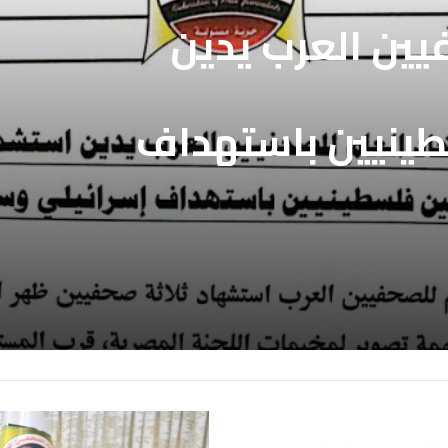
فيين العرب يدين
طينيين باستهداف
ع غزة