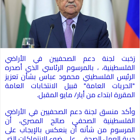
رَحَبت لجنة دعم الصحفيين في الأراضي
الفلسطينية، ، بالمرسوم الرئاسي الذي أصدره
الرئيس الفلسطيني محمود عباس بشأن تعزيز
"الحريات العامة" قبيل الانتخابات العامة
المقررة ابتداء من أيار/ مايو المقبل.
وأكد منسق لجنة دعم الصحفيين في الأراضي
الفلسطينية الصحفي صالح المصري، أن
المرسوم من شأنه أن ينعكس بالإيجاب على
حرية العمل الصحفي على ضوء الانتهاكات التي