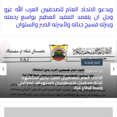
ويدعو الاتحاد العام للصحفيين العرب الله عزو
وجل ان يتغمد الفقيد العظيم بواسع رحمته
وينزله فسيح جناته ولأسرته الصبر والسلوان
اخبار الاتحاد
2026-01-21
الاتحاد العام للصحفيين العرب يدين استشهاد
ثلاثة صحفيين فلسطينيين باستهداف إسرائيلي
وسط قطاع غزة