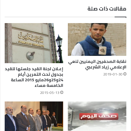
مقالات ذات صلة
نقابة الصحفيين اليمنيين تنعي
الإعلامي زياد الشرعبي
إعـلان لجنة القيد جلستها للقيد
بجدول تحت التمرين أيام
2019-01-30
24و25و26مايو 2015 الساعة
الخامسة مساء
2015-05-13