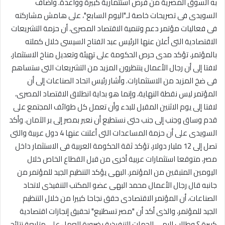
به السوق المصرية من فرص استثمارية كبيرة وواعدة. وأضاف
السويدى فى تصريحات خاصة لـ"اليوم السابع"، على هامش مشاركته
فى فعاليات مؤتمر دعم وتنمية الاقتصاد المصرى، أن حزمة التشريعات
الاقتصادية التى أعلن عنها الرئيس عبد الفتاح السيسى خلال كملته
بالمؤتمر، تؤكد مدى حرص الحكومة على تهيئة وتعديل مناخ الاستثمار،
لافتا إلى أن رجال الأعمال ينتظرون المزيد من التشريعات التى ستساهم
فى ضخ المزيد من الاستثمارات. وأشار رئيس اتحاد الصناعات إلى أن
المؤتمر ليس نقطة النهاية، وإنما هو بداية انطلاق الاقتصاد المصرى،
لافتا إلى يوم الاثنين المقبل للبدء وأن تعمل كل طوائف المجتمع على
قدم وساق وجنب إلى جنب حتى نستطيع أن نعبر بمصر إلى بر الآمان. وأكد
السويدى على أن حزمة المساعدات التى أعلنت عنها 4 دول عربية والتى
تصل إلى 12 مليار دولار، تؤكد ثقة الحكومة العربية فى الاستثمار داخل
مصر، متوقعا استثمارات عربية أخرى من قبل القطاع الخاص خلال
اليومين المتبقين من المؤتمر. البهى يؤكد التنظيم الجيد للمؤتمر من
جانبه قال رجال الأعمال محمد البهى عضو المكتب التنفيذى لاتحاد
الصناعات، أن المؤتمر الاقتصادى حقق نجاحا كبيرا من خلال التنظيم
الجيد للمؤتمر، والذى أكد أن "مصر تسطتيع" تحقيق إنجازات اقتصادية
كبيرة ؟ وطالب البهى الجهات التنفيذية بضرورة العمل على متابعة نتائج