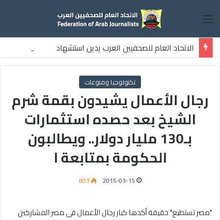
القائمة
الاتحاد العام للصحفيين العرب يدين استشهاد
ثلاثة صحفيين فلسطينيين باستهداف إسرائيلي وسط قطاع غزة
تكنولوجيا ومنوعات
رجال الأعمال يشيدون بقمة شرم
الشيخ بعد حصده استثمارات
بـ130 مليار دولار.. ويطالبون
الحكومة بمتابعة ا
803
2015-03-15
"مصر تستطيع" حقيقة أكدها كبار رجال الأعمال فى مصر المشاركين