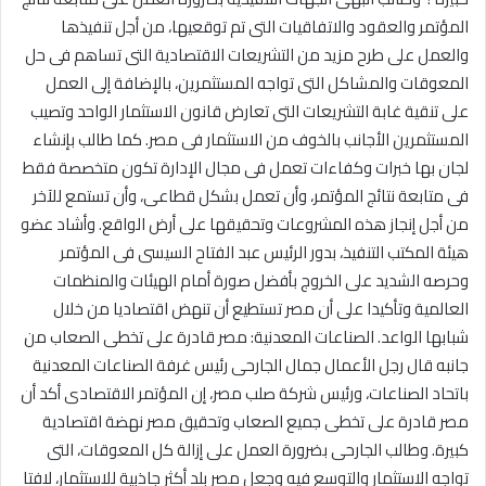
المؤتمر والعقود والاتفاقيات التى تم توقعيها، من أجل تنفيذها
والعمل على طرح مزيد من التشريعات الاقتصادية التى تساهم فى حل
المعوقات والمشاكل التى تواجه المستثمرين، بالإضافة إلى العمل
على تنقية غابة التشريعات التى تعارض قانون الاستثمار الواحد وتصيب
المستثمرين الأجانب بالخوف من الاستثمار فى مصر. كما طالب بإنشاء
لجان بها خبرات وكفاءات تعمل فى مجال الإدارة تكون متخصصة فقط
فى متابعة نتائج المؤتمر، وأن تعمل بشكل قطاعى، وأن تستمع للآخر
من أجل إنجاز هذه المشروعات وتحقيقها على أرض الواقع. وأشاد عضو
هيئة المكتب التنفيذ، بدور الرئيس عبد الفتاح السيسى فى المؤتمر
وحرصه الشديد على الخروج بأفضل صورة أمام الهيئات والمنظمات
العالمية وتأكيدا على أن مصر تستطيع أن تنهض اقتصاديا من خلال
شبابها الواعد. الصناعات المعدنية: مصر قادرة على تخطى الصعاب من
جانبه قال رجل الأعمال جمال الجارحى رئيس غرفة الصناعات المعدنية
باتحاد الصناعات، ورئيس شركة صلب مصر، إن المؤتمر الاقتصادى أكد أن
مصر قادرة على تخطى جميع الصعاب وتحقيق مصر نهضة اقتصادية
كبيرة. وطالب الجارحى بضرورة العمل على إزالة كل المعوقات، التى
تواجه الاستثمار والتوسع فيه وجعل مصر بلد أكثر جاذبية للاستثمار، لافتا