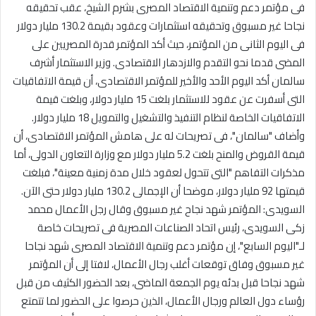
فى مؤتمر دعم وتنمية الاقتصاد المصرى بشرم الشيخ، عقب تحقيقه
نجاحا غير مسبوق وتحقيقه استثمارات وعقود بقيمة 130.2 مليار دولار
فى اليوم الثانى من المؤتمر، حيث أكد المؤتمر قدرة المصريين على
المضى قدما نحو التقدم والازدهار الاقتصادى. وزير الاستثمار أشرف
سالمان أكد اليوم الأحد والأخير للمؤتمر الاقتصادى، أن قيمة الاتفاقيات
التى أسفرت عن عقود للاستثمار بلغت 15 مليار دولار، وبلغت قيمة
الاتفاقيات الخاصة لنظام التنفيذ والتشغيل والتمويل 18 مليار دولار.
وأضاف "سالمان"، فى تصريحات له على هامش المؤتمر الاقتصادى، أن
قيمة القروض والمنح بلغت 5.2 مليار دولار مع وزارة التعاون الدولى، أما
مذكرات التفاهم "التى تتحول لعقود خلال مدة زمنية معينة"، فبلغت
قيمتها 92 مليار دولار، موضحا أن الإجمالى 130.2 مليار دولار حتى الآن.
السويدى: المؤتمر شهد نجاح غير مسبوق وقال رجل الأعمال محمد
زكى السويدى، رئيس اتحاد الصناعات المصرية فى تصريحات خاصة
لـ"اليوم السابع"، إن مؤتمر دعم وتنمية الاقتصاد المصرى شهد نجاحا
غير مسبوق وفاق توقعات أغلب رجال الأعمال، لافتا إلى أن المؤتمر
شهد نجاحا قبل بدئه يوم الجمعة الماضى، بعد الحضور الكثيف من قبل
رؤساء دول العالم ورجال الأعمال، الذين حرصوا على الحضور لما تتمتع