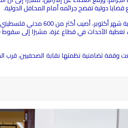
 قضايا دولية تفضح جرائمه أمام المحافل الدولية.
معت وقفة تضامنية نظمتها نقابة الصحفيين، قرب ا
ة