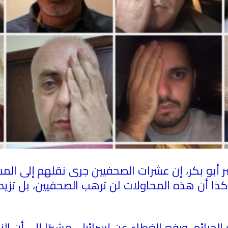
 أبو بكر، إن عشرات الصحفيين جرى نقلهم إلى ال
كدًا أن هذه المحاولات لن ترهب الصحفيين، بل تزي
الجرائم، ورفع الغطاء عن إسرائيل، مشيرًا إلى أن ا