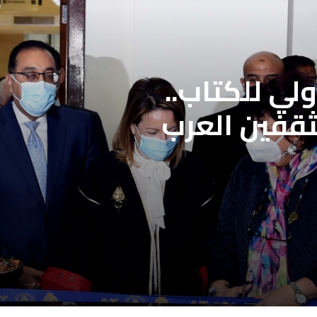
لي للكتاب..
ثقفين العرب
لمحددة فتح باب
علاج بنقابة
ن