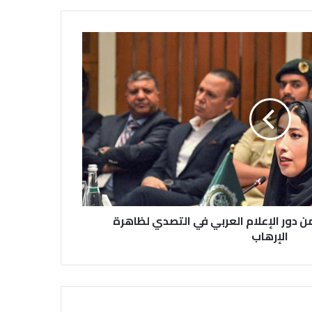
نقابة الصحفيين العراقيين تستقبل طلبة
كلية الإعلام بجامعة المستقبل في بابل
في احتفالية عيد الصحافة النجفية
بمناسبة مرور ١١٢ عاما على صدور أول
صحيفة (العلم)
في عيد الصحافة العراقية تحية لكل
الصحفيين ولأرواح شهداء الصحافة
من دور الإعلام العربي في التصدي لظاهرة
الإرهاب
رئيس العراق ومجلس الوزراء والنواب
والشخصيات العامة يهنؤن الصحفيين
العراقيين