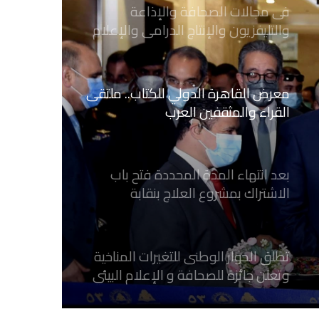
والتليفزيون والإنتاج الدرامى والإعلام
الرقمي
معرض القاهرة الدولي للكتاب.. ملتقى
القراء والمثقفين العرب
بعد انتهاء المدة المحددة فتح باب
الاشتراك بمشروع العلاج بنقابة
الصحفيين المصريين
تطلق الحوار الوطنى للتغيرات المناخية
وتعلن جائزة للصحافة و الإعلام ‎البيئي
عن التغيرات المناخية