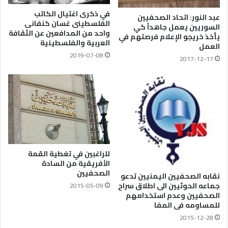
في ذكرى اغتيال الكاتب
عبد النور: اتحاد الصحفيين
الفلسطينى غسان كنفانى
السوريين يعمل جاهداً كي
واحد من المدافعين عن الثقافة
يأخذ خريجو الإعلام فرصتهم في
العربية والفلسطينية
العمل
2019-07-08
2017-12-17
للراغبين في تغطية القمة
الأفريقية من السادة
الصحفيين
نقابه الصحفيين اليمنيين تدعو
جماعه الحوثيين الى اطلاق سراح
2015-05-09
الصحفيين وعدم استخدامهم
للمساومه فى المفا
2015-12-28