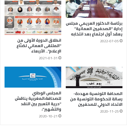
برئاسة الدكتور العريمي مجلس
إدارة “الصحفيين العمانية”
يعقد أول اجتماع بعد انتخابه
انطلاق الدورة الأولى من
2022-07-05
“الملتقى العماني لصُنَّاع
الإعلام”.. الأربعاء
2021-01-31
المجلس الوطني
الصحافة التونسية مهددة-
للصحافة،المغربية يناقش
رسالة للحكومة التونسية من
“حرية التعبير بين النقد
الاتحاد الدولي للصحفيين
والتشهير”،
2020-11-25
2020-10-21