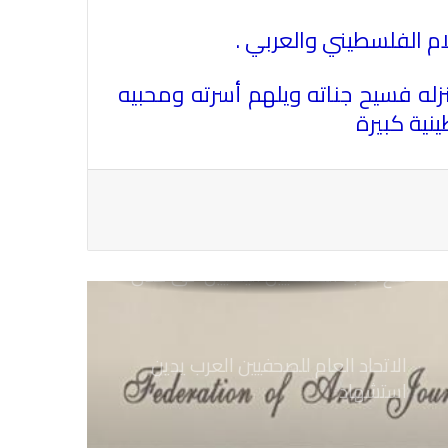
اجتماع الأمانة العامة والمكتب الدائم
علام الفلسطيني والعربي .
لاتحاد الصحفيين العرب دبي 12 -16
يناير 2025
ينزله فسيح جناته ويلهم أسرته ومحبيه
نية كبيرة
الاتحاد العام للصحفيين العرب يتابع بكل
اهتمام الأوضاع الحالية فى ســوريــا
الاتحاد العام للصحفيين العرب يتضامن
مع نقابة الصحفيين اليمنيين فى عدن
ضد الإجراءات التعسفية من السلطات
اليمنية
الاتحاد العام للصحفيين العرب يدين
استشهاد
ثلاثة صحفيين فلسطينيين باستهداف
إسرائيلي وسط قطاع غزة