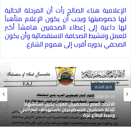
الإعلامية هناء الصالح رأت أن المرحلة الحالية
لها خصوصيتها ويجب أن يكون الإعلام متأهباً
لها داعية إلى إعطاء الصحفيين هامشاً أكبر
للعمل وتنشيط الصحافة الاستقصائية وأن يكون
الصحفي بدوره أقرب إلى هموم الشارع
.
اخبار الاتحاد
2026-01-21
الاتحاد العام للصحفيين العرب يدين استشهاد
ثلاثة صحفيين فلسطينيين باستهداف إسرائيلي
وسط قطاع غزة