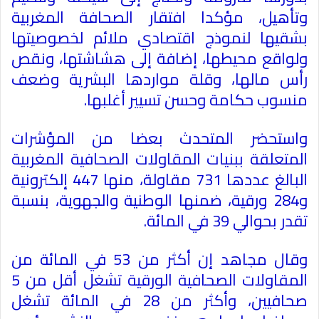
وتأهيل، مؤكدا افتقار الصحافة المغربية
بشقيها لنموذج اقتصادي ملائم لخصوصيتها
ولواقع محيطها، إضافة إلى هشاشتها، ونقص
رأس مالها، وقلة مواردها البشرية وضعف
منسوب حكامة وحسن تسيير أغلبها
.
واستحضر المتحدث بعضا من المؤشرات
المتعلقة ببنيات المقاولات الصحافية المغربية
البالغ عددها 731 مقاولة، منها 447 إلكترونية
و284 ورقية، ضمنها الوطنية والجهوية، بنسبة
تقدر بحوالي 39 في المائة
.
وقال مجاهد إن أكثر من 53 في المائة من
المقاولات الصحافية الورقية تشغل أقل من 5
صحافيين، وأكثر من 28 في المائة تشغل