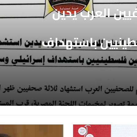
فيين العرب يدين
طينيين باستهداف
ع غزة