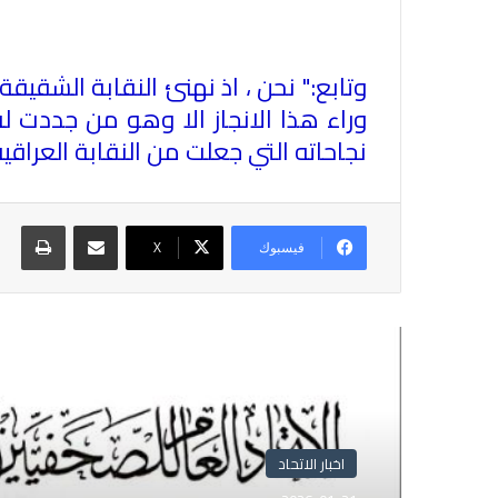
وتابع:" نحن ، اذ نهنئ النقابة الشقيقة
وراء هذا الانجاز الا وهو من جددت له
نجاحاته التي جعلت من النقابة العراقي
مشاركة عبر البريد
طباع
فيسبوك
X
أقرأ التالي
اخبار الاتحاد