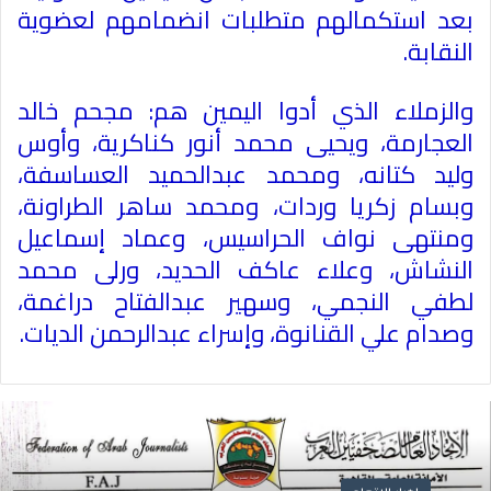
بعد استكمالهم متطلبات انضمامهم لعضوية
النقابة
.
والزملاء الذي أدوا اليمين هم: مجحم خالد
العجارمة، ويحيى محمد أنور كناكرية، وأوس
وليد كتانه، ومحمد عبدالحميد العساسفة،
وبسام زكريا وردات، ومحمد ساهر الطراونة،
ومنتهى نواف الحراسيس، وعماد إسماعيل
النشاش، وعلاء عاكف الحديد، ورلى محمد
لطفي النجمي، وسهير عبدالفتاح دراغمة،
وصدام علي القنانوة، وإسراء عبدالرحمن الديات
.