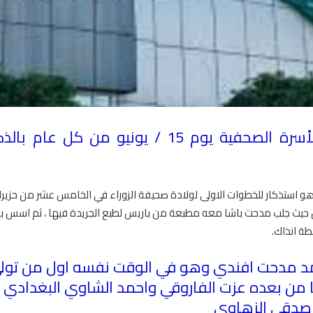
تحتفي نقابة الصحفيين العراقيين والأسرة الصحفية
راق حيث جلب مدحت باشا معه مطبعة من باريس لطبع الجريدة فيها ، ثم اسس
طة انذاك
.
حمد مدحت افندي وهو في الوقت نفسه اول من تولى ر
اها من بعده عزت الفاروقي واحمد الشاوي البغدا
 صدقي الزهاوي