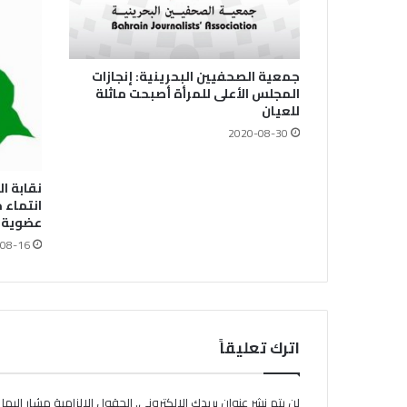
جمعية الصحفيين البحرينية: إنجازات
المجلس الأعلى للمرأة أصبحت ماثلة
للعيان
2020-08-30
نقابة ا
انتماء 
عضوية و
08-16
اترك تعليقاً
لن يتم نشر عنوان بريدك الإلكتروني.
الحقول الإلزامية مشار إليها ب