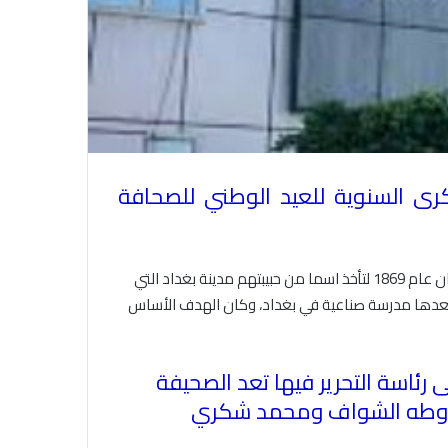
 يوم 15 / يونيو من كل عام بالذكرى السنوية للعيد الوطني للصحافة
والاحتفاء بهذا الحدث المهم في تاريخ الصحافة العراقية هو استذكار للخطوات الاولى لولادة صحيفة الزوراء في الخامس عشر من حزيران عام 1869 لتأخذ اسما من حبيبتهم مدينة بغداد التي
 بعدها مدرسة صناعية في بغداد، وكان الهدف الأساس
ئاسة التحرير فيها تعد الصحيفة
دي وطه الشواف ومحمد شكري