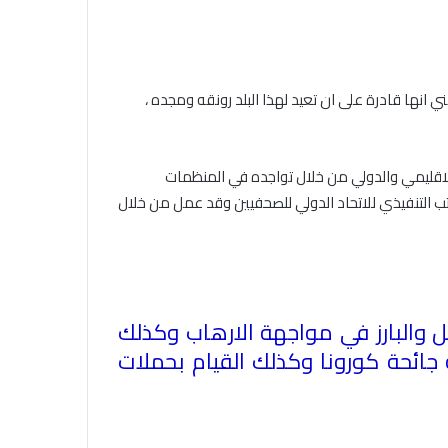
ي انها قادرة على ان تعيد لهذا البلد رونقه ومجده ،
الاقليمي والدولي من خلال تواجده في المنظمات
الاتحاد العام للصحفيين العرب يدين
تب التنفيذي للاتحاد الدولي للصحفيين وقد عمل من خلال
بكل قوة جريمة إغتيال الاحتلال
الصهيوني للصحفيين الفسطينيين فى
غزة
الاتحاد العام للصحفيين العرب يطالب
عل والبارز في مواجهة الارهاب وكذلك
بدعم حرية الصحافة فى الدول العربية
 جائحة كورونا وكذلك القيام بحملات
وذلك بمناسبة اليوم العالمي للصحافة
الثالث من مايو وعيد الصحافة العربية
السادس من مايو
الاتحاد العام للصحفيين العرب يدين