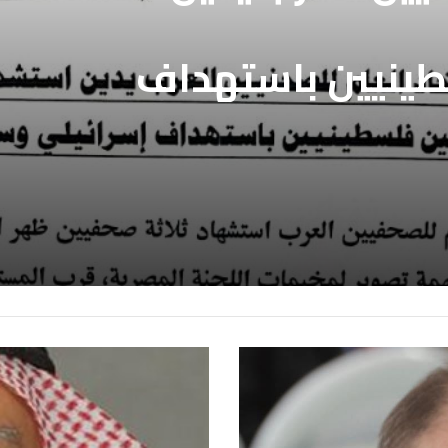
طينيين باستهداف
ع غزة