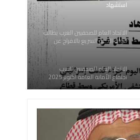
استشهاد
ثلاثة صحفيين فلسطينيين باستهداف
إسرائيلي وسط قطاع غزة
الاتحاد العام للصحفيين العرب يطالب
قوات الدعم السريع بالافراج عن
الصحفيين السودانيين المعتقلين لديها
فوراً
الاتحاد العام للصحفيين العرب
اجتماع الأمانة العامة اكتوبر 2025
الاتحاد العام للصحفيين العرب يدين
بكل قوة جرائم الاحتلال الصهيوني فى
غزة والتي نتج عنها اغتيال خمسة
صحفيين فلسطينيين