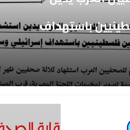
طينيين باستهداف
ع غزة