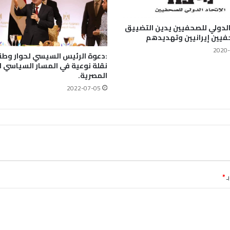
 الدولي للصحفيين يدين التضييق
يين إيرانيين وتهديدهم
2020-
:دعوة الرئيس السيسي لحوار وطن
نقلة نوعية في المسار السياسي ل
المصرية.
2022-07-05
ـ
*