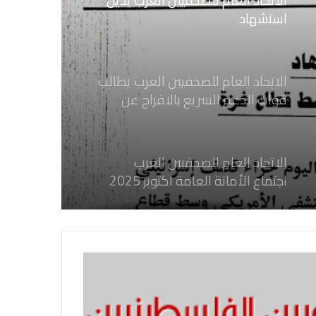
استشهاد
ثلاثة صحفيين فلسطينيين باستهداف
إسرائيلي وسط قطاع غزة
الاتحاد العام للصحفيين العرب يطالب
قوات الدعم السريع بالافراج عن
الصحفيين السودانيين المعتقلين لديها
فوراً
الاتحاد العام للصحفيين العرب
اجتماع الأمانة العامة اكتوبر 2025
الاتحاد العام للصحفيين العرب يدين
بكل قوة جرائم الاحتلال الصهيوني فى
غزة والتي نتج عنها اغتيال خمسة
صحفيين فلسطينيين