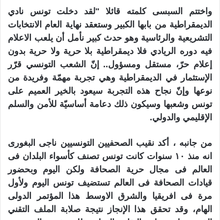
واختتم السبسى كلمته قائلا "لقد دخلت تونس نادي
الديمقراطية من بابها الكبير وستعقد نهاية العام الانتخابات
التشريعية والرئاسية وهو حدث كبير نأمل أن يلعب الاعلام
فيه دوره الريادي فلا ديمقراطية بلا حرية ولا حرية بدون
إعلام حرّ، مستقل ومسؤول.. إنّ الشعب التونسي قرّر
الإستثمار في الديمقراطية وهي تجربة مهمّة وفريدة من
نوعها وإنّ نجاح هذه التجربة سيعود بالخير العميم على
تونس وشعبها وسيكون ذلك دعامة أساسيّة للأمن والسلم
الإقليمي والدولي
.
من جانبه ، أكد نقيب الصحفيين التونسيين ناجى البغورى
انه منذ ١٠ سنوات كانت تونس تصنف كأسواء البلدان فى
العالم فى مجال حرية الصحافة ولكن اليوم وبحضور
قيادات الصحافة فى العالم تستضيف تونس اليوم ولأول
مرة فى افريقيا والشرق الاوسط هذا المؤتمر الدولى
الهام، وقد تحقق هذا الإنجاز نتيجة صلابة الملف التقني