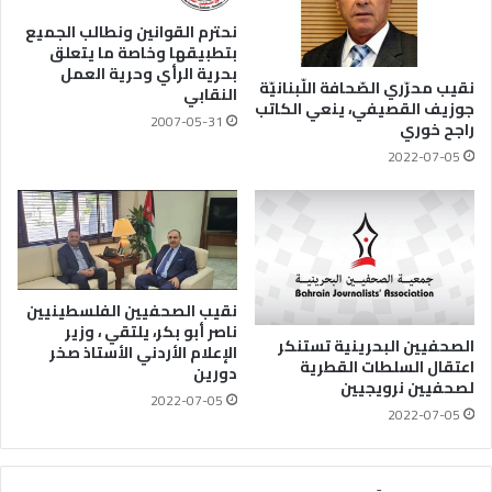
نحترم القوانين ونطالب الجميع
بتطبيقها وخاصة ما يتعلق
بحرية الرأي وحرية العمل
نقيب محرّري الصّحافة اللّبنانيّة
النقابي
جوزيف القصيفي، ينعي الكاتب
2007-05-31
راجح خوري
2022-07-05
نقيب الصحفيين الفلسطينيين
ناصر أبو بكر، يلتقي ، وزير
الصحفيين البحرينية تستنكر
الإعلام الأردني الأستاذ صخر
اعتقال السلطات القطرية
دورين
لصحفيين نرويجيين
2022-07-05
2022-07-05