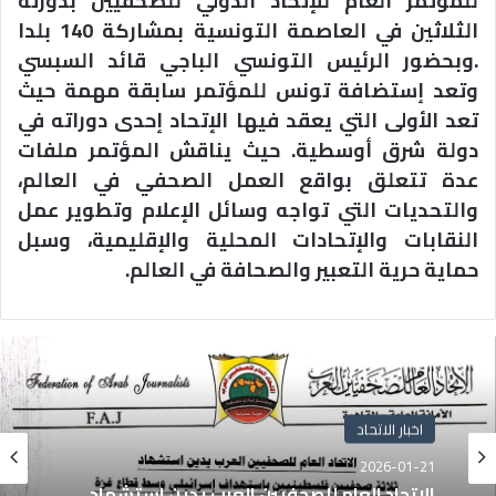
للمؤتمر العام للإتحاد الدولي للصحفيين بدورته
الثلاثين في العاصمة التونسية بمشاركة 140 بلدا
.وبحضور الرئيس التونسي الباجي قائد السبسي
وتعد إستضافة تونس للمؤتمر سابقة مهمة حيث
تعد الأولى التي يعقد فيها الإتحاد إحدى دوراته في
دولة شرق أوسطية
.
حيث يناقش المؤتمر ملفات
عدة تتعلق بواقع العمل الصحفي في العالم،
والتحديات التي تواجه وسائل الإعلام وتطوير عمل
النقابات والإتحادات المحلية والإقليمية، وسبل
حماية حرية التعبير والصحافة في العالم
.
اخبار الاتحاد
2026-01-21
الاتحاد العام للصحفيين العرب يدين استشهاد