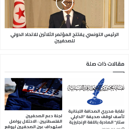
الرئيس التونسي يفتتح المؤتمر الثلاثين للاتحاد الدولي
للصحفيين
مقالات ذات صلة
نقابة محرري الصحافة اللبنانية
لجنة دعم الصحفيين
تأسف لوقف صحيفة “الدايلي
الفلسطنيين : الاحتلال يواصل
ستار” الصادرة باللغة الإنجليزية
استهداف عين الصحفيين ليوقع