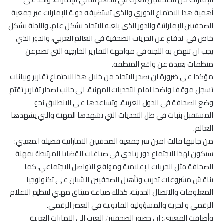
أهمية هذا الاجتماع الدوري والذي تستضيفه دولة الإمارات عبر جمعية
الصحفيين الإماراتية والدور الذي يلعبه الاتحاد بشكل عام، واللجنة بشكل
خاص في الدفاع عن الحريات الصحفية في العالم العربي، والدور الذي
يجب ان تنهض به اللجنة في مواجهة التقارير الخارجية التي تصدرعن
منظمات بعيدة عن واقع المنطقة.
مؤكدا على ضرورة ان يصدر الاتحاد من خلال هذا الاجتماع تقارير وبيانات
تسجل موقفا واضحا امام التحديات المهنية، الى جانب اصدار تقارير تقيّم
وضع الصحافة في الدول العربية، وتساعدها على الانطلاق نحو
المستقبل بثبات في ظل التحديات التي تشهدها المهنة والتي يشهدها
العالم.
من جانبها قالت امين سر جمعية الصحفيين الاماراتية فضيلة المعيني:
سيكون لهذا الاجتماع دور ريادي في صياغات القضايا المرتبطة بمهنة
الصحافة مثل الحريات الإعلامية ومواقع التواصل الاجتماعي، كما
يناقش مشروعات تدريب وتأهيل الصحفيين الشبان على تكنولوجيا
المعلومات والاتصال الحديثة، كذلك صياغة ميثاق مهني لتنظيم الاعلام
الرقمي والحرية والمسؤولية القانونية في العصر الرقمي.
وأضافت المعيني: ان حضور الصحفيين العرب الى الامارات العربية