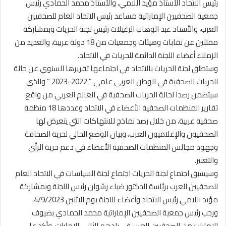
رئيس الاتحاد الأستاذ مؤيد اللامي، والأستاذ محمد الحمادي رئيس
جمعية الصحفيين الإماراتية مساعد رئيس الاتحاد العام للصحفيين
العرب، والأستاذ عبد الوهاب الزغيلات رئيس لجنة الحريات وبمشاركة
ممثلين عن نقابات وهيئات وجمعيات من 18 دولة عربية، والعديد من
الزملاء أعضاء اللجنة الدائمة للحريات في الاتحاد.
وستطلق لجنة الحريات بالاتحاد في اجتماعها تقريرها السنوي عن حالة
الحريات الصحفية في الوطن العربي عامي ” 2022-2023 ” والذي
سيتضمن رصدا لحالة الحريات الصحفية في العالم العربي من واقع
تقارير المنظمات الصحفية الأعضاء في الاتحاد وعددها 18 منظمة
صحفية عربية، من خلال رصد نماذج للانتهاكات التي يتعرض لها
الصحفيون والإعلاميون العرب، وبيان الوضع الحالي لحرية الصحافة
وجهود مجالس المنظمات الصحفية الأعضاء في دعم حرية الرأي
والتعبير.
وسيسبق اجتماع لجنة الحريات اجتماع لجنة السياسات في الاتحاد العام
للصحفيين العرب برئاسة الدكتور ضياء رشوان رئيس اللجنة وبمشاركة
مؤيد اللامي رئيس الاتحاد وأعضاء اللجنة يوم الاثنين 4/9/2023.
ورحب رئيس جمعية الصحفيين الإماراتية محمد الحمادي بضيوف
الإمارات من الصحفيين العرب في بلدهم الثاني الإمارات، وأكد على