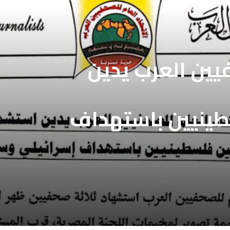
فيين العرب يدين
طينيين باستهداف
ع غزة