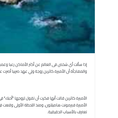
إذا سألت أي شخص فى العالم عن أكثر الأماكن رعبا وغموضا
والمفاجأة أن الأميرة كاثرين زوجة ولي عهد صربيا أصرت 
الأميرة كاثرين قالت أنها فكرت أن تقول لزوجها "أحبك" في
الأميرة فيرمونت هاميلتون، ومنذ اللحظة الأولى وقعت 
تعترف بالأسباب الحقيقية.