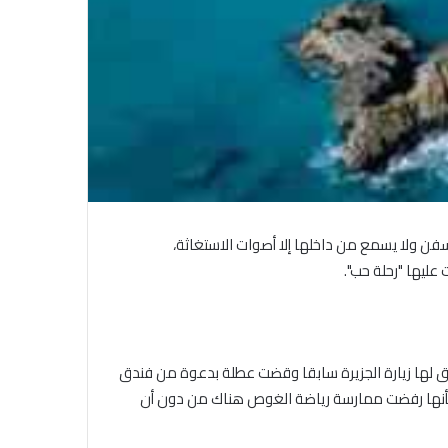
سفن ولا يسمع من داخلها إلا أصوات الاستغاثة،
عليها "رحلة حب".
الاتحاد العام للصحفيين العرب يدين
بكل قوة جريمة إغتيال الاحتلال
 سبق لها زيارة الجزيرة سابقا وقضت عطلة بدعوة من فندق
ت بأنها رفضت ممارسة رياضة الغوص هناك من دون أن
الصهيوني للصحفيين الفسطينيين فى
غزة