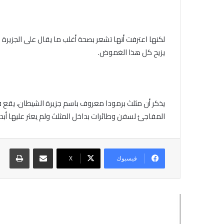
لكنها اعترفت أنها تشعر بصحة أغلب ما يقال على الجزيرة 
يزيح كل هذا الغموض.
يذكر أن مثلث برمودا معروف باسم جزيرة الشيطان، يقع في
المفاجئ لسفن وطائرات بداخل المثلث ولم يعثر عليها أبدا
مشاركة عبر البريد
طباع
فيسبوك
X
أقرأ التالي