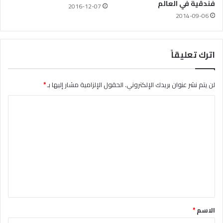
فندقية في العالم
2016-12-07
2014-09-06
اترك تعليقاً
لن يتم نشر عنوان بريدك الإلكتروني.
الحقول الإلزامية مشار إليها بـ
*
ا
ل
ت
ع
ل
ي
ق
*
الاسم
*