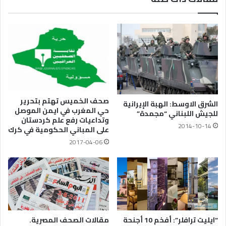
صحف الخميس تهتم بتحرير
الشرق الاوسط: الهبة الإيرانية
حي المغرب في ايمن الموصل
للجيش اللبناني “مجمدة”
وتداعيات رفع علم كردستان
2014-10-14
على المباني الحكومية في كرك
2017-04-06
“ايليت ترافلر”: أفخم 10 أجنحة
مقالات الصحف المصرية.