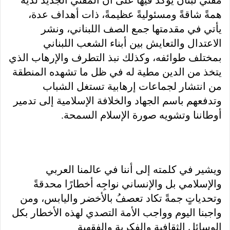
مفتي لبنان يؤكد فيها على أن المفتي الجديد لديه
همةً شاقةً ومسئوليةً عظيمةً، ذات أهداف عدة،
يأتي في مقدمتها جمع الصف اللبناني، ونشر
الاعتدال والتعايش بين أبناء الشعب اللبناني
بمختلف طوائفه، وكذلك نبذ التطرف والإرهاب الذي
يتخذ من الدين مطية له في ظل ما تشهده المنطقة
من انتشار لجماعات إرهابية تستغل الشباب
وتدفعهم باسم الجهاد والخلافة الإسلامية إلى تدمير
أوطاننا وتشويه صورة الإسلام السمحة.
ويشير في كلمته إلى أننا في عالمنا العربي
والإسلامي بل والإنساني نواجِه أخطارًا محدقةً
وتحدياتٍ جمةً تكاد تعصفُ بالأخضر واليابس، ومن
واجبنا اليوم وواجب الأمة التصدي لهذه الأخطار بكل
الوسائل الثقافية والفكرية والفقهية