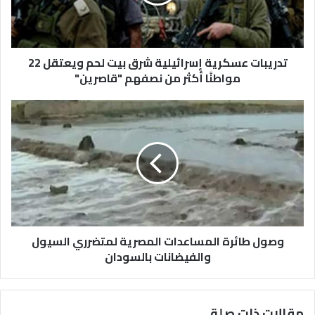
تدريبات عسكرية إسرائيلية شرق بيت لحم ويعتقل 22
مواطنًا أكثر من نصفهم "قاصرين"
وصول طائرة المساعدات المصرية لمتضرري السيول
والفيضانات بالسودان
مقالات ذات صلة