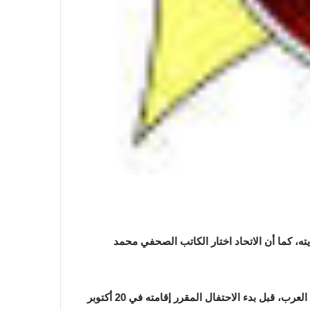
هل للتطور نهاية؟!
الرافعي ومكانته المعنوية
ته، كما أن الاتحاد اختار الكاتب الصحفي محمد
الدبلوماسية الإنسانية وحقوق اللاجئين
والمهاجرين
وقال حاتم زكريا، أمين عام اتحاد الصحفيين العرب، إن الرئيس عبدالفتاح السيسي سيستقبل أعضاء الأمانة العامة للاتحاد والنقباء العرب، قبل بدء الاحتفال المقرر إقامته في 20 أكتوبر