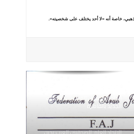
هل نحن بحاجة للمنافسة التعليمية؟
ذهبي، خاصة أنه «لا أحد يختلف على شخصيته».
مدّ رجولك على قدّ لحافك
الاتحاد العام للصحفيين العرب يدين
بكل قوة جرائم الاحتلال الصهيوني فى
غزة والتي نتج عنها اغتيال خمسة
صحفيين فلسطينيين
اتحاد الصحفيين العرب يتسلم مقره
الجديد بالقاهرة
الاتحاد العام للصحفيين العرب يدين