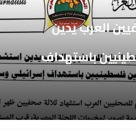
فيين العرب يدين
فيين العرب يطالب
بالافراج عن
طينيين باستهداف
ين المعتقلين
ع غزة