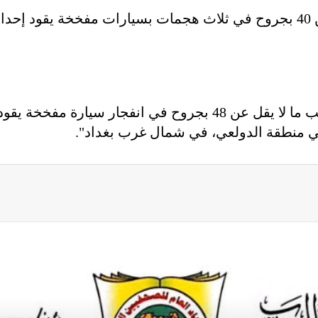
قتل 16 شخصًا على الأقل وأصيب أكثر من 40 بجروح في ثلاث هجمات بسيارات 
وقالت المصادر إن "16 شخصا قتلوا وأصيب ما لا يقل عن 48 بجروح ف
 منطقة الدولعي، في شمال غرب بغداد".
ة