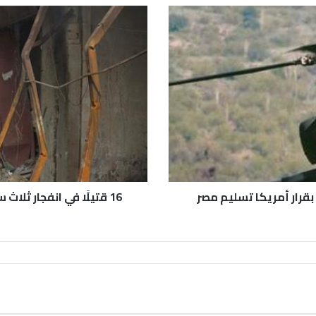
بقرار أمريكا تسليم مصر
16 قتيلًا في انفجار ثلاث سيارات مفخخة يقود إحداها انتحاري ببغداد