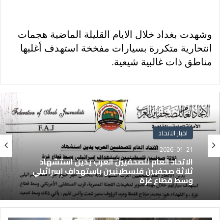
وشهدت بغداد خلال الايام القليلة الماضية هجمات
انتحارية متكررة بسيارات مفخخة استهدف أغلبها
مناطق ذات غالبية شيعية.
اخبار الاتحاد
2026-01-21
الاتحاد العام للصحفيين العرب يدين استشهاد
ثلاثة صحفيين فلسطينيين باستهداف إسرائيلي
وسط قطاع غزة