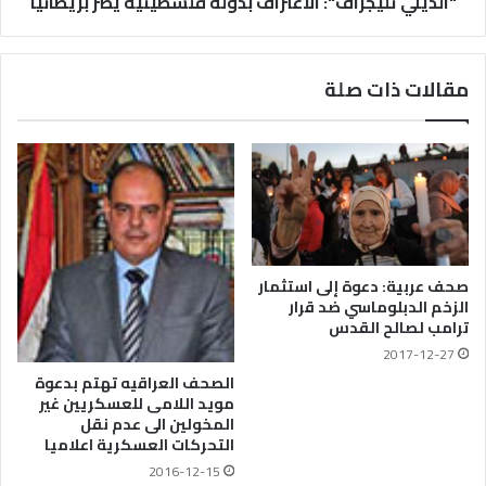
"الديلي تليجراف": الاعتراف بدولة فلسطينية يضر بريطانيا
مقالات ذات صلة
صحف عربية: دعوة إلى استثمار
الزخم الدبلوماسي ضد قرار
ترامب لصالح القدس
2017-12-27
الصحف العراقيه تهتم بدعوة
مويد اللامى للعسكريين غير
المخولين الى عدم نقل
التحركات العسكرية اعلاميا
2016-12-15