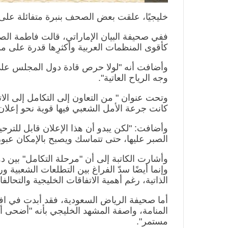
I
خليجيًا، علقت بعض الصحف بنبرة متفائلة على
m
a
ففي صحيفة البيان الإماراتي، قالت فاطمة ال
كأقوى المنظمات العربية وأكثرِها قدرة على مو
g
e
وأضافت أنه "لولا حرص قادة دول المجلس على إ
c
وجه الرياح العاتية".
o
p
كانت جرعة الأمل الشعبي فيها قوية نحو إعلان ا
y
وأضافت: "لكن يبدو أن هذا الإعلان قابل للترحي
r
الصبر عليها، حتى تتماسك ويصبح بالإمكان عبور
i
g
وأشارت الكاتبة إلى أن "مرحلة التكامل" بين 
h
وإنما أيضًا سدّ الفراغ بين التطلعات الشعبية و
الذاتية، رغم أهمية الاتفاقات الخليجية والتحال
t
أما صحيفة الرياض السعودية، فقد أبدت في افتت
المنامة، واصفة المشهد الخليجي بأنه "أضحى
مستمر".