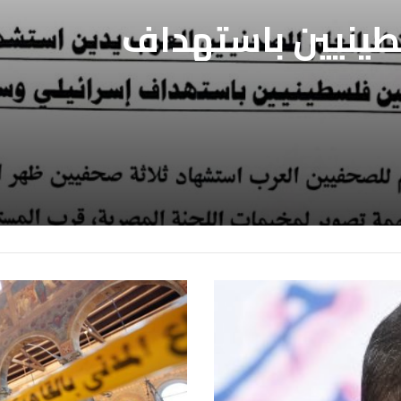
بالافراج عن
فيين العرب يدين
ين المعتقلين
طينيين باستهداف
ع غزة