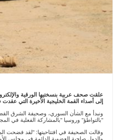
علقت صحف عربية بنسختيها الورقية والإلكترو
إلى أصداء القمة الخليجية الأخيرة التي عقدت 
ونبدأ مع الشأن السوري، وصحيفة الشرق القطري
"بالتواطؤ" وروسيا "بالمشاركة الفعلية في المجا
وقالت الصحيفة في افتتاحيتها: "لقد فضحت الم
والدول صاحبة العضوية الدائمة في مجلس الأم