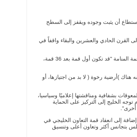
الاتحاد العام للصحفيين العرب يطالب
بدعم حرية الصحافة فى الدول العربية
استطاع أن يثبت وجوده ويقفز إلى السطح
وذلك بمناسبة اليوم العالمي للصحافة
الثالث من مايو وعيد الصحافة العربية
 القرن الحادي والعشرين والبقاء واقفاً في
السادس من مايو
الاتحاد العام للصحفيين العرب يدين
بكل قوة اغتيال الزميل ابراهيم عجاج
وتحت عنوان " من التعاون إلى التكامل إلى الاتحاد"، قالت فوزية رشيد في صحيفة أخبار الخليج البحرينية إن قمة المنامة "قد تكون أول قمة بعد 36 قمة،
المصور فى الوكالة العربية السورية
للانباء سانا
قه هناك
)
أرضية رخوة
(
لا بد من اجتيازها، أو
الاتحاد العام للصحفيين العرب يتابع بكل
اهتمام الأوضاع الحالية فى ســوريــا
عوقات بشفافية ومناقشتها إعلاميًا وسياسيا،
م توجه الخليج إلى التركيز على الحماية
 أخرى".
الاتحاد العام للصحفيين العرب يتضامن
إضافة إلى انعقاد قمة التعاون الخليجي في
مع نقابة الصحفيين اليمنيين فى عدن
لس بتجانس أكثر وتعاون أعلى وتنسيق
ضد الإجراءات التعسفية من السلطات