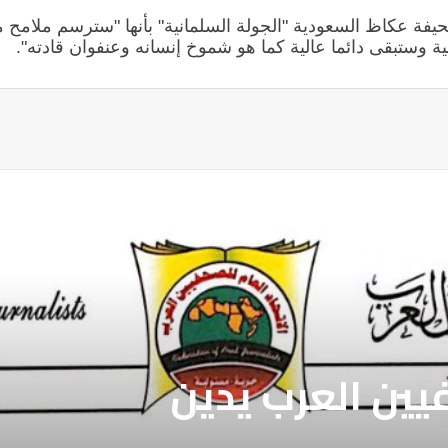
فة عكاظ السعودية "الجولة السلمانية" بأنها "سترسم ملامح م
ية وستبقى دائما عالية كما هو شموخ إنسانه وعنفوان قادته".
ة
فيين العرب يطالب