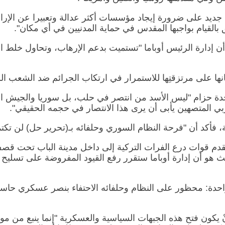
 جديد على ضرورة إيجاد مؤسسات أكثر عدالة وتعبيرا عن الإراد
لق بالقيام بواجبها المقدس في حماية المدنيين في أي مكان".
ن إدارة الرئيس أوباما "تستميت بدعم الإرهاب، وتحاول خلط الأ
برهانها على مرتزقتِها للاستمرار في ارتكاب الجرائم ضد الشع
 حدة حزام "ليس الأسد من انتصر في حلب، بل سوريا والجيش 
ربي المتصهين يأبى أن يرى هذا الانتصار في حجمه الحقيقي".
، فأكد أن "فرحة النظام السوري وحلفائه بـ(تحرير حل) لن تكت
 تقدم قوات درع الفرات التركية إلى داخل مدينة الباب تحت 
لثالث هو أن إدارة أوباما ستقرر رفع القيود المفروضة على تس
واحدة: محظور على النظام وحلفائه الاحتفاء بنصر عسكري حا
نْ يكون فتح هذه الجبهات السياسية والعسكرية "إنما ينبع من مو