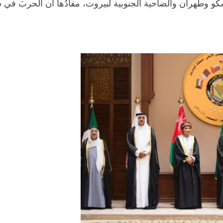
 وطهران والضاحية الجنوبية لبيروت، مفادُها أن الحربَ في س