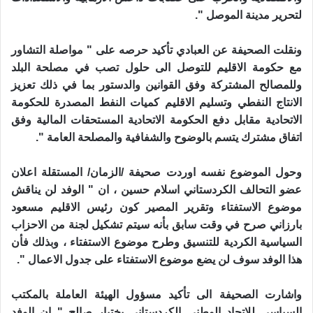
لتحرير مدينة الموصل ".
ونقلت الصحيفة عن العبادي تأكيد حرصه على " مواصلة التشاور
مع حكومة الاقليم للتوصل الى حلول تصب في مصلحة البلد
وللمصالح المشتركة وفق القوانين والدستور بما في ذلك تعزيز
الانتاج النفطي وتسليم الاقليم كميات النفط المصدرة للحكومة
الاتحادية مقابل دفع الحكومة الاتحادية المستحقات المالية وفق
اتفاق مشترك يتسم بالوضوح والشفافية والمصلحة العامة ".
وحول الموضوع نفسه اوردت صحيفة /الزمان/ المستقلة اعلان
عضو التحالف الكردستاني اسلام حسين ، ان " الوفد لن يناقش
موضوع الاستفتاء وتقرير المصير كون رئيس الاقليم مسعود
بارزاني صرح في وقت سابق بأنه سيتم تشكيل لجنة من الاحزاب
السياسية الكردية للتنسيق وطرح موضوع الاستفتاء ، وبذلك فأن
هذا الوفد سوف لن يضع موضوع الاستفتاء على جدول الاعمال ".
واشارت الصحيفة الى تأكيد مسؤول الهيئة العاملة بالمكتب
السياسي للاتحاد الوطني الكردستاني بختيار صالح " ان الوفد