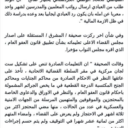
طلب من العبادي ارسال رواتب المعلمين والمدرسين لشهر واحد
، معربا عن امله بان يكون رد العبادي ايجابيا بعد وعده بدراسة ذلك
في ظل الازمة المالية ".
وفي شأن اخر ركزت صحيفة / المشرق / المستقلة على اصدار
مجلس القضاء الاعلى تعليماته بشأن تطبيق قانون العفو العام ،
الذي اقره مجلس النواب مؤخرا.
وقالت الصحيفة " ان التعليمات الصادرة تنص على تشكيل ست
لجان مركزية في مقر السلطة القضائية الاتحادية ، تأخذ على
عاتقها النظر في الاحكام الصادرة من محاكم الجنايات ومحاكم
الجنح المكتسبة الدرجة القطعية في ما يخص الجرائم المشمولة
باحكام قانون العفو العام ، والنظر في الاوراق والدعاوى الخاصة
بالمحتجزين والموقوفين والمتهمين المرسلة من الجهات الامنية
والعسكرية في عدد من الحالات ، منها مضي المحتجز اكثر من
ثلاثة اشهر في الاحتجاز ولم يعرض على القضاء ، وامضاء المتهم
اكثر من ثمانية عشر شهرا في التوقيف ولم يتم حسم إجراءات