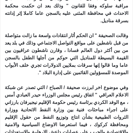
مراقبة سلوكه وفقا للقانون " وذلك بعد ان حكمت محكمة
الاحداث في محافظة المثنى عليه بالسجن عاما كاملا إثر إدانته
بسرقة مناديل.
وقالت الصحيفة " ان الحكم أثار انتقادات واسعة ما زالت متواصلة
من قبل ناشطين على مواقع التواصل الاجتماعي وذلك في بلد يعد
من بين أكثر دول العالم فسادا ، وقارن ناشطون عراقيون بين
القيمة البسيطة للمناديل التي حوكم من أجلها الطفل بالسجن
عاما وما قالوا إنها سرقات بملايين الدولارات تجري خلف الأبواب
الموصدة للمسؤولين القائمين على إدارة البلاد ".
وفي موضوع اخر ابرزت صحيفة / الصباح / التي تصدر عن شبكة
الاعلام العراقي " اتفاق رئيس مجلس الوزراء حيدر العبادي أمس
، مع الوفد الكردي برئاسة رئيس حكومة الإقليم نيجيرفان بارزاني
على اجراء مباحثات فنية بين وزارة النفط الاتحادية ووزارة
الثروات الطبيعية بشأن انتاج وتوزيع النفط من حقول الإقليم
ومحافظة كركوك ، فيما استعرضا الاوضاع السياسية والامنية
والاقتصادية والحرب على عصابات داعش الارهابية والاستعدادات