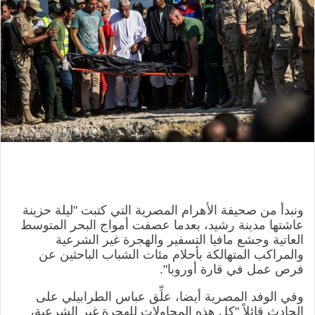
ونبدأ من صحيفة الأهرام المصرية التي كتبت "ليلة حزينة
عاشتها مدينة رشيد، بعدما عصفت أمواج البحر المتوسط
العاتية وجشع مافيا التسفير والهجرة غير الشرعية
والمراكب المتهالكة بأحلام مئات الشباب الباحثين عن
فرص عمل في قارة أوروبا".
وفي الوفد المصرية أيضا، علِّق عباس الطرابيلي على
الحادث قائلاً "كل هذه المحاولات للهجرة غير الشرعية،