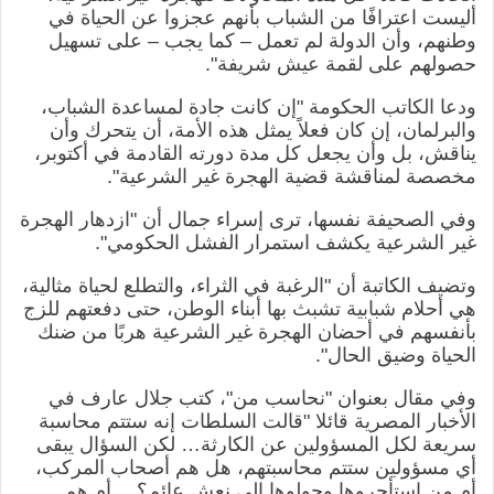
أليست اعترافًا من الشباب بأنهم عجزوا عن الحياة في
وطنهم، وأن الدولة لم تعمل – كما يجب – على تسهيل
حصولهم على لقمة عيش شريفة".
ودعا الكاتب الحكومة "إن كانت جادة لمساعدة الشباب،
والبرلمان، إن كان فعلاً يمثل هذه الأمة، أن يتحرك وأن
يناقش، بل وأن يجعل كل مدة دورته القادمة في أكتوبر،
مخصصة لمناقشة قضية الهجرة غير الشرعية".
وفي الصحيفة نفسها، ترى إسراء جمال أن "ازدهار الهجرة
غير الشرعية يكشف استمرار الفشل الحكومي".
وتضيف الكاتبة أن "الرغبة في الثراء، والتطلع لحياة مثالية،
هي أحلام شبابية تشبث بها أبناء الوطن، حتى دفعتهم للزج
بأنفسهم في أحضان الهجرة غير الشرعية هربًا من ضنك
الحياة وضيق الحال".
وفي مقال بعنوان "نحاسب من"، كتب جلال عارف في
الأخبار المصرية قائلا "قالت السلطات إنه ستتم محاسبة
سريعة لكل المسؤولين عن الكارثة… لكن السؤال يبقى
أي مسؤولين ستتم محاسبتهم، هل هم أصحاب المركب،
أم من استأجروها وحولوها إلى نعش عائم؟… أم هم