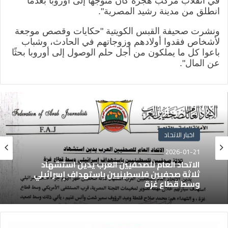
في انقلاب مركب هجرة كان متوجهاً إلى أوروبا بعدما
انطلق من مدينة رشيد المصرية".
ونشرت صحيفة القبس الكويتية "حكايات وقصص موجعة
لأشخاص فقدوا أولادهم وزوجاتهم في الحادث، وشباب
باعوا كل ما يملكون من أجل حلم الوصول إلى أوروبا بحثًا
عن المال".
اخبار الاتحاد
2026-01-21
الاتحاد العام للصحفيين العرب يدين استشهاد
ثلاثة صحفيين فلسطينيين باستهداف إسرائيلي
وسط قطاع غزة