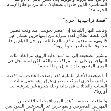
السماسرة الذين جاءوا بالضحايا؟… أم من تواطأوا لإتمام
الجريمة؟".
"قصة تراجيدية أخرى"
وقالت النهار اللبنانية إن "مصر تحولت، منذ وقت قصير،
إلى نقطة انطلاق لعدد متزايد من المهاجرين بشكل غير
قانوني، مستعدين لدفع مبالغ طائلة من أجل القيام برحلة
محفوفة بالمخاطر نحو أوروبا".
وتشير الصحيفة إلى أنه "منذ بداية الربيع، تم إنقاذ مئات
المهاجرين على متن مراكب متهالكة، لكن لم يسجل في
المدى المنظور حادث غرق بهذا الحجم".
أما صحيفة الأخبار اللبنانية فقد وصفت الحادث بأنه "قصة
تراجيدية أخرى لمركب مصري غرق وهو يحمل مئات
الشباب والعائلات في بداية رحلة هجرة غير شرعية إلى
أوروبا".
وأضافت الصحيفة: "هذه المرة انتهت الخلافات بين
المهربين المصريين والمهاجرين غير الشرعيين السودانيين