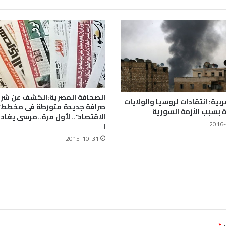
الصحافة المصرية:الكشف عن شر
ية: انتقادات لروسيا والولايات
صرافة جديدة متورطة فى مخطط
 بسبب الأزمة السورية
الاقتصاد”.. لأول مرة..مرسى يغا
2016-
ا
2015-10-31
ـ
*