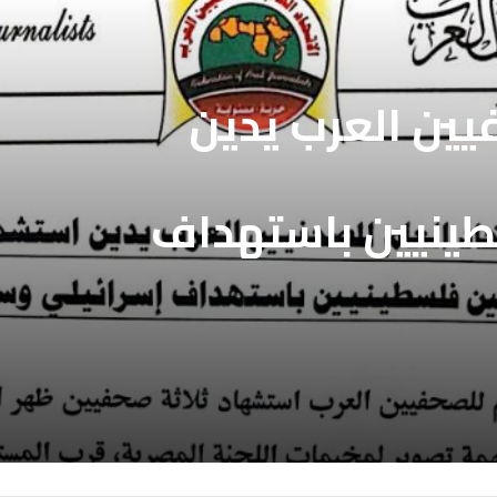
فيين العرب يطالب
بالافراج عن
ين المعتقلين
فيين العرب يدين
طينيين باستهداف
ع غزة