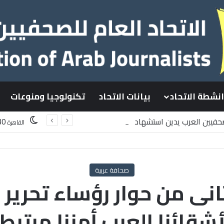
انشطة الاتحاد
بيانات الاتحاد
تكنولوجيا ومنوعات
لصحفيين العرب يدين استشهاد
30
القاهرة
لسطينيين باستهداف إسرائيلي وسط قطاع غزة
صحافة عربية
انى من حوار رؤساء تحرير 
شقائنا العرب أمننا مرتبط 