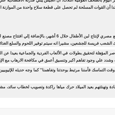
اليوم بالصحف القومية الثلاث، أن الجيش يبني قدرته الاقتصادية علي 
القوات المسلحة لم تحصل على قطعة سلاح واحدة من الموازنة العامة منذ 3سنوات 
ك الشعب فريسة للجشعين، مشيرا انه سيتم توفير اللحوم والسلع الغذا
وشدد علي وجود تفاهم اكبر وتنسيق أعمق في مكافحة الارهاب مع الإدار
وقت التماسك فأمننا مرتبط بوحدتنا وتفاهمنا" كما وجه حديثه للإثيوبيين 
بادة وتهنئتهم بعيد الميلاد حرك مياها راكدة وتصويب لخطاب سائد، 
ة