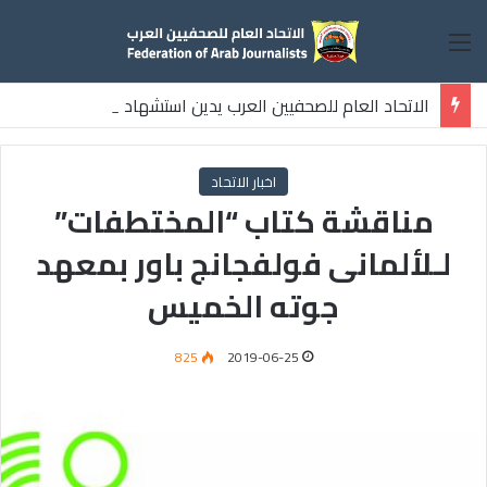
القائمة
الاتحاد العام للصحفيين العرب يدين استشهاد
ثلاثة صحفيين فلسطينيين باستهداف إسرائيلي وسط قطاع غزة
اخبار الاتحاد
مناقشة كتاب “المختطفات”
لـلألمانى فولفجانج باور بمعهد
جوته الخميس
825
2019-06-25