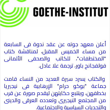
أعلن معهد جوته عن عقد ندوة فى السابعة
من مساء الخميس المقبل، لمناقشة كتاب
"المختطفات"، للكاتب والصحفى الألمانى
فولفجانج باور، ترجمة علا عادل
.
والكتاب يسرد سيرة العديد من النساء قامت
جماعة "بوكو حرام" الإرهابية فى نيجيريا
بخطفهن، ويتتبع حكايتهن ليقدم صورة عن قرب
من المجتمع النيجيرى وتعدده العرقى والدينى
والتحديات السياسية والاجتماعية
.