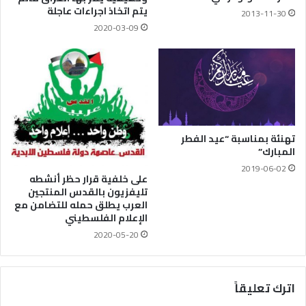
يتم اتخاذ اجراءات عاجلة
2013-11-30
2020-03-09
تهنئة بمناسبة “عيد الفطر
المبارك”
2019-06-02
على خلفية قرار حظر أنشطه
تليفزيون بالقدس المنتجين
العرب يطلق حمله للتضامن مع
الإعلام الفلسطيني
2020-05-20
اترك تعليقاً