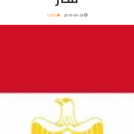
1٬050
2019-09-26