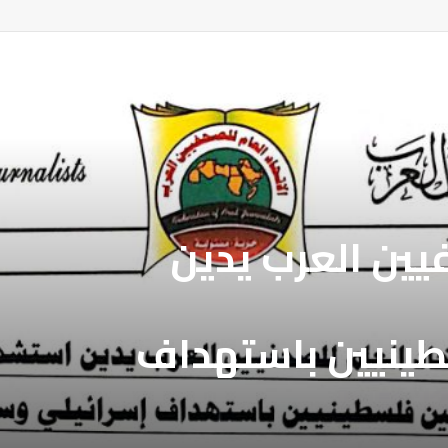
فيين العرب يدين
طينيين باستهداف
ع غزة