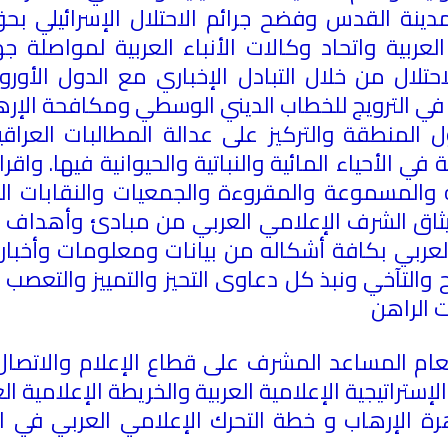
مدينة القدس وفضح جرائم الاحتلال الإسرائيلي بح
عربية واتحاد وكالات الأنباء العربية لمواصلة ج
ال من خلال التبادل الإخباري مع الدول الأوروب
في الترويج للخطاب الديني الوسطي ومكافحة الإرها
لمنطقة والتركيز على عدالة المطالبات العراقية 
في الأحياء المائية والنباتية والحيوانية فيها
.
واقرا
ية والمسموعة والمقروءة والجمعيات والنقابات ال
ثاق الشرف الإعلامي العربي من مبادئ وأهداف بال
 العربي بكافة أشكاله من بيانات ومعلومات وأخب
والتآخي ونبذ كل دعاوى التحيز والتمييز والتعصب
ت الراهن
عام المساعد المشرف على قطاع الإعلام والاتصال 
هرة الإرهاب و خطة التحرك الإعلامي العربي في 