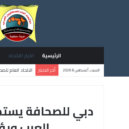
الرئيسية
اخبار الاتحاد
أخر الاخبار
الاتحاد العام للص
السبت, أغسطس 8 2026
ثلاثة صحفيين فلس
دبي للصحافة يستض
العرب ويؤك