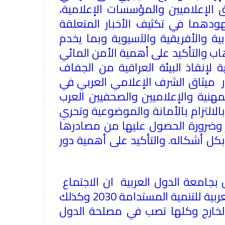
ق الإعلاميين والمؤسسات الإعلامية،
هودهما في تكثيف الأخبار المتعلقة
ية والأفريقية والآسيوية وبما يخدم
ب والتأكيد على أهمية الأمن المائي
الاتحاد العام للصحفيين العرب يدين
لإنقاذ البيئة العراقية من الجفاف
بكل قوة جريمة إغتيال الاحتلال
ر ميثاق الشرف الإعلامي العربي في
الصهيوني للصحفيين الفسطينيين فى
مهنية والإعلاميين والصحفيين العرب
غزة
التزام بالأمانة والموضوعية وتحري
الاتحاد العام للصحفيين العرب يطالب
ار وضرورة الحصول عليها من مصادرها
بدعم حرية الصحافة فى الدول العربية
 بكل أشكاله
.
والتأكيد على أهمية دور
وذلك بمناسبة اليوم العالمي للصحافة
الثالث من مايو وعيد الصحافة العربية
السادس من مايو
الاتحاد العام للصحفيين العرب يدين
بجامعة الدول العربية ان الاجتماع
بكل قوة اغتيال الزميل ابراهيم عجاج
الذي عقد في دبي هام وحيوي لبحث الإستراتيجية الإعلامية العربية والخريطة الإعلامية العربية للتنمية المستدامة 2030 وكذلك
المصور فى الوكالة العربية السورية
الخارج وكلها تصب في مصلحة الدول
للانباء سانا