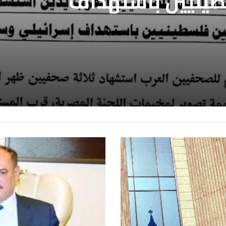
طينيين باستهداف
ع غزة