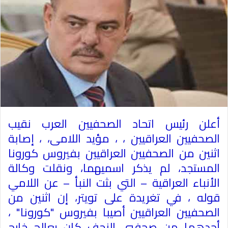
أعلن رئيس اتحاد الصحفيين العرب نقيب
الصحفيين العراقيين ، ، مؤيد اللامى، ، إصابة
اثنين من الصحفيين العراقيين بفيروس كورونا
المستجد، لم يذكر اسميهما، ونقلت وكالة
الأنباء العراقية – التي بثت النبأ – عن اللامي
قوله ، في تغريدة على تويتر، إن اثنين من
الصحفيين العراقيين أصيبا بفيروس "كورونا" ،
أحدهما من صحفيي النجف كان يعالج خارج