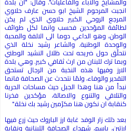
والمشايخ والاباء والفاعليات". وقال: "ان بلدة
انجبت المرحوم الشيخ ابو حسن عارف حلاوي
المرجع الروحي الكبير حلاوي الذي لم يكن
لطائفة الموّحدين فحسب وانما لكل طوائف
الوطن، وهو الداعي دوما الى الالفة والمحبة
والوحدة الوطنية. والشاعر رشيد نخلة الذي
نتحلّق حول ضريحه تحت ظلال النشيد الوطني
وبما ترك للبنان من ارث ثقافي كبير. وهي بلدة
الارز وفيها هذه النخبة من الرجال تستحق
التقدير والوفاء، ولمّا نتحدث عن الصحافة فانما
نبدأ من هنا وهذا الجبل حيث مساحات الحرية
والتلاقي والتنوع والاصالة، مؤكدين فخرنا
كنقابة ان نكون هنا مكرّمين رشيد بك نخلة
".
بعد ذلك زار الوفد ​غابة ارز​ الباروك حيث زرع فيها
ارزتين، باسم، ​شهداء الصحافة​ اللبنانية و​نقابة