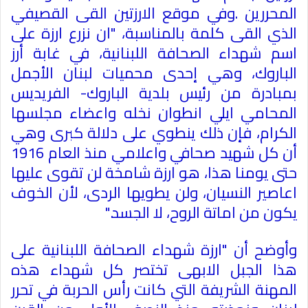
المحررين​
.
وفي موقع الارزتين القى القصيفي
الذي القى كلمة بالمناسبة، "ان نزرع ارزة على
اسم شهداء الصحافة اللبنانية، في غابة أرز
الباروك، وهي إحدى محميات لبنان الأجمل
بمبادرة من رئيس بلدية الباروك- الفريديس
المحامي ايلي انطوان نخله واعضاء مجلسها
الكرام، فإن ذلك ينطوي على دلالة كبرى وهي
أن كل شهيد صحافي واعلامي منذ العام 1916
حتى يومنا هذا، هو ارزة شامخة لن تقوى عليها
اعاصير النسيان، ولن يطويها الردى، لأن الخوف
يكون من اماتة الروح، لا الجسد
".
وأوضح أن "ارزة شهداء الصحافة اللبنانية على
هذا الجبل الابهى تختصر كل شهداء هذه
المهنة الشريفة التي كانت رأس الحربة في تحرر