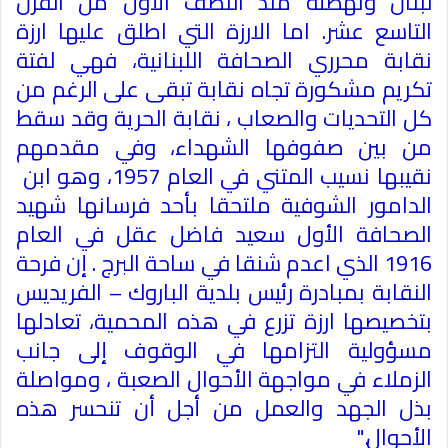
لبنان ونهضته منذ النصف الأول من القرن
التاسع عشر. اما الارزة التي اطلق عليها ارزة
نقابة محرري الصحافة اللبنانية، فهي لفتة
تكريم مشكورة تجاه نقابة تبقى على الرغم من
كل التحديات والصعاب ، نقابة الحرية وقد سقط
من بين صفوفها الشهداء، وفي مقدمهم
نقيبها نسيب المتني في العام 1957، وهو ابن ​
الدامور​ الشوفية ملتحقا بأحد فرسانها شهيد
الصحافة الأول سعيد فاضل عقل في العام
1916 الذي اعدم شنقا في ساحة البرج . إن فرحة
النقابة بمبادرة رئيس بلدية الباروك – الفريديس
بتخصيصها ارزة تزرع في هذه المحمية، تعادلها
مسؤولية التزامها في الوقوف إلى جانب
الزملاء في مواجهة الأحوال الصعبة ، ومواصلة
بذل الجهد والعمل من أجل أن تنحسر هذه
الأحوال
".