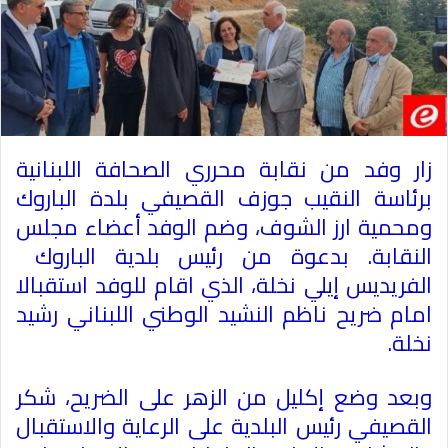
زار وفد من ​نقابة محرري الصحافة​ اللبنانية
برئاسة النقيب ​جوزف القصيفي​ بلدة الباروك
ومحمية ارز ​الشوف​، وضم الوفد أعضاء مجلس
النقابة. بدعوة من رئيس بلدية الباروك ​
الفريديس​ إيلي نخلة، الذي اقام للوفد استقبالا
امام ضريح ناظم النشيد الوطني اللبناني رشيد
نخلة
.
وبعد وضع إكليل من الزهر على الضريح، شكر
القصيفي رئيس البلدية على الرعاية والاستقبال