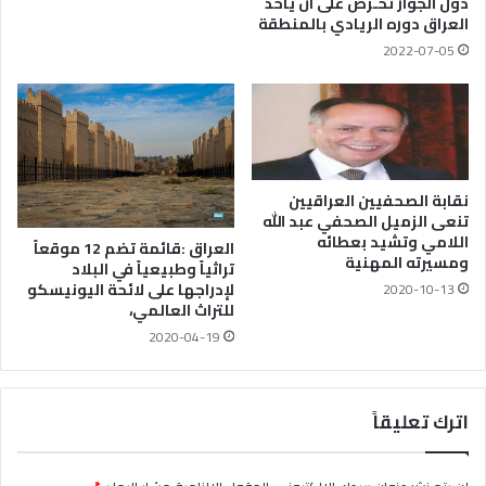
دول الجوار تحـرص على ان ياخذ
العراق دوره الريادي بالمنطقة
2022-07-05
نقابة الصحفيين العراقيين
تنعى الزميل الصحفي عبد الله
اللامي وتشيد بعطائه
العراق :قائمة تضم 12 موقعاً
ومسيرته المهنية
تراثياً وطبيعياً في البلاد
لإدراجها على لائحة اليونيسكو
2020-10-13
للتراث العالمي،
2020-04-19
اترك تعليقاً