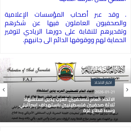
.
وقد عبر أصحاب المؤسسات الإعلامية
والصحفيون العاملون فيها عن شكرهم
وتقديرهم للنقابة على دورها الريادي لتوفير
الحماية لهم ووقوفها الدائم الى جانبهم
.
اخبار الاتحاد
2026-01-21
الاتحاد العام للصحفيين العرب يدين استشهاد
ثلاثة صحفيين فلسطينيين باستهداف إسرائيلي
وسط قطاع غزة